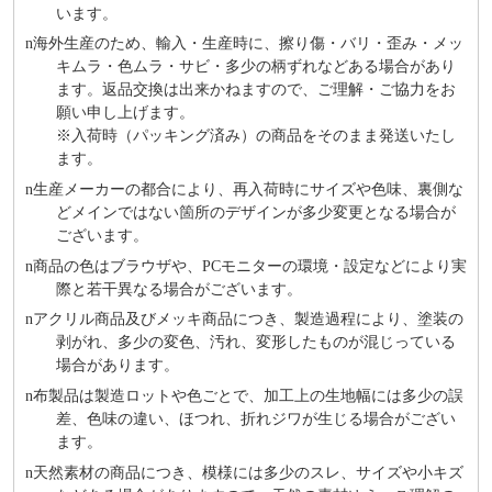
います。
n
海外⽣産のため、輸⼊・⽣産時に、擦り傷・バリ・歪み・メッ
キムラ・色ムラ・サビ・多少の柄ずれなどある場合があり
ます。返品交換は出来かねますので、ご理解・ご協⼒をお
願い申し上げます。
※⼊荷時（パッキング済み）の商品をそのまま発送いたし
ます。
n
⽣産メーカーの都合により、再⼊荷時にサイズや⾊味、裏側な
どメインではない箇所のデザインが多少変更となる場合が
ございます。
n
商品の⾊はブラウザや、PCモニターの環境・設定などにより実
際と若⼲異なる場合がございます。
n
アクリル商品及びメッキ商品につき、製造過程により、塗装の
剥がれ、多少の変色、汚れ、変形したものが混じっている
場合があります。
n
布製品は製造ロットや色ごとで、加工上の生地幅には多少の誤
差、色味の違い、ほつれ、折れジワが生じる場合がござい
ます。
n
天然素材の商品につき、模様には多少のスレ、サイズや小キズ