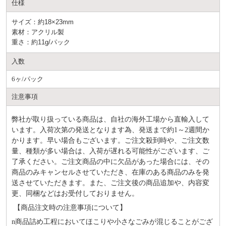
仕様
サイズ：約18×23mm
素材：アクリル製
重さ：約11g/パック
入数
6ヶ/パック
注意事項
弊社が取り扱っている商品は、自社の海外工場から直輸入して
います。入荷次第の発送となります為、発送まで約
1～2週間か
かります。早い場合もございます。ご注文殺到時や、ご注文数
量、種類が多い場合は、入荷が遅れる可能性がございます、ご
了承ください。ご注文商品の中に欠品があった場合には、その
商品のみキャンセルさせていただき、在庫のある商品のみを発
送させていただきます。また、ご注文後の商品追加や、内容変
更、同梱などはお受付しておりません。
【商品注文時の注意事項について】
n
商品詰め⼯程においてほこりや⼩さなごみが混じることがござ