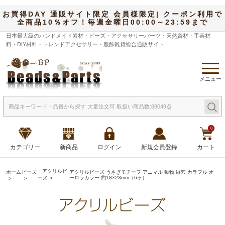
お買得DAY 通販サイト限定 会員様限定| クーポン利用で
全商品10％オフ！毎週金曜日00:00～23:59まで
日本最大級のハンドメイド素材・ビーズ・アクセサリーパーツ・天然資材・手芸材
料・DIY材料・トレンドアクセサリー・服飾雑貨総合通販サイト
メニュー
0
カテゴリー
新商品
ログイン
新規会員登録
カート
・アクリルビ
ホーム
ビーズ
アクリルビーズ うさぎモチーフ アニマル 動物 縦穴 カラフル オ
ーロラカラー 約18×23mm（6ヶ）
ーズ