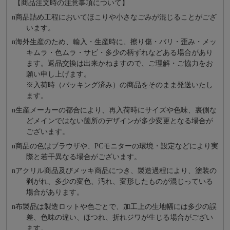
【商品注文時の注意事項について】
n
商品詰め⼯程においてほこりや⼩さなごみが混じることがござ
います。
n
海外⽣産のため、輸⼊・⽣産時に、擦り傷・バリ・歪み・メッ
キムラ・色ムラ・サビ・多少の柄ずれなどある場合があり
ます。返品交換は出来かねますので、ご理解・ご協⼒をお
願い申し上げます。
※⼊荷時（パッキング済み）の商品をそのまま発送いたし
ます。
n
⽣産メーカーの都合により、再⼊荷時にサイズや⾊味、裏側な
どメインではない箇所のデザインが多少変更となる場合が
ございます。
n
商品の⾊はブラウザや、PCモニターの環境・設定などにより実
際と若⼲異なる場合がございます。
n
アクリル商品及びメッキ商品につき、製造過程により、塗装の
剥がれ、多少の変色、汚れ、変形したものが混じっている
場合があります。
n
布製品は製造ロットや色ごとで、加工上の生地幅には多少の誤
差、色味の違い、ほつれ、折れジワが生じる場合がござい
ます。