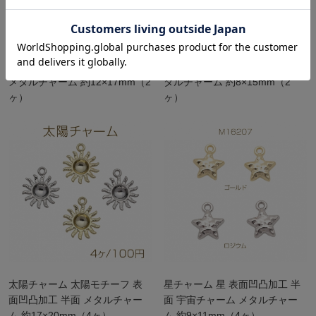
太陽と月チャーム ABSパール付
宇宙チャーム スクエア 月と星
き サン＆ムーン 宇宙チャーム
パール×ジルコニア付き 上品 メ
メタルチャーム 約12×17mm（2
タルチャーム 約8×15mm（2
ヶ）
ヶ）
太陽チャーム 太陽モチーフ 表
星チャーム 星 表面凹凸加工 半
面凹凸加工 半面 メタルチャー
面 宇宙チャーム メタルチャー
ム 約17×20mm（4ヶ）
ム 約9×11mm（4ヶ）