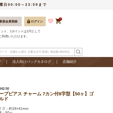
00:00～23:59まで
0
新規会員登録
ログイン
ポイント、1ポイントは1円として
ご利用いただけます。
グ
法人向けバッグカタログ
店舗紹介
342-50
ープピアス チャーム 7カン付8字型【50ヶ】ゴ
ルド
イズ：約18×41mm
数：50ヶ