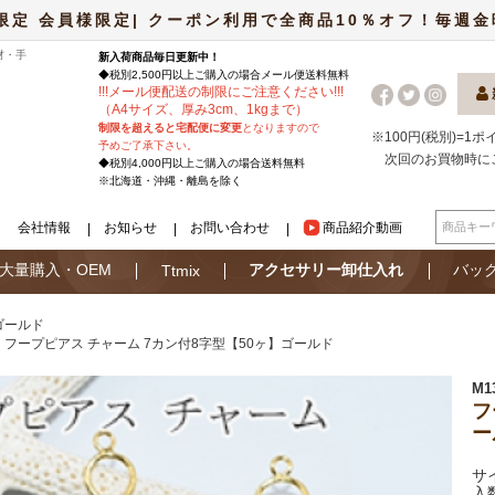
限定 会員様限定| クーポン利用で全商品10％オフ！毎週金曜日
材・手
新入荷商品毎日更新中！
◆税別2,500円以上ご購入の場合
メール便
送料無料
!
!
!
メール便配送の制限にご注意ください
!
!
!
（A4サイズ、厚み3cm、1kgまで）
制限を超えると宅配便に変更
となりますので
※100円(税別)=1
予めご了承下さい。
次回のお買物時に
◆税別4,000円以上ご購入の場合送料無料
※北海道・沖縄・離島を除く
会社情報
お知らせ
お問い合わせ
商品紹介動画
大量購入・OEM
アクセサリー卸仕入れ
バッ
Ttmix
ゴールド
フープピアス チャーム 7カン付8字型【50ヶ】ゴールド
M1
フ
ー
サ
入