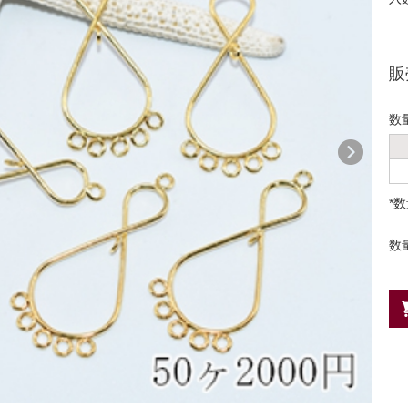
販
数
*
数