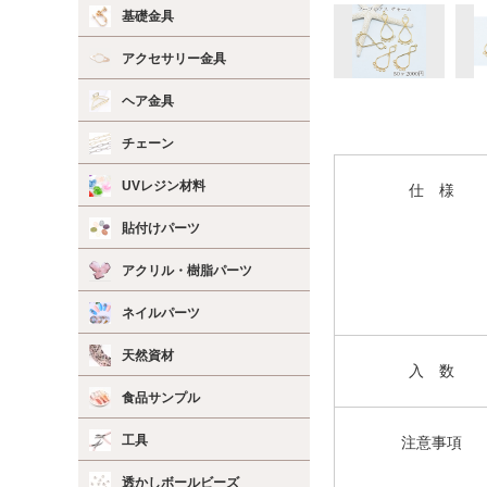
基礎金具
アクセサリー金具
ヘア金具
チェーン
UVレジン材料
仕 様
貼付けパーツ
アクリル・樹脂パーツ
ネイルパーツ
天然資材
入 数
食品サンプル
工具
注意事項
透かしボールビーズ