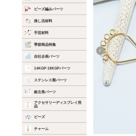
ビーズ編みパーツ
推し活材料
手芸材料
季節商品特集
自社企画パーツ
14KGP·18KGPパーツ
ステンレス製パーツ
銀古美パーツ
アクセサリーディスプレイ用
品
ビーズ
チャーム