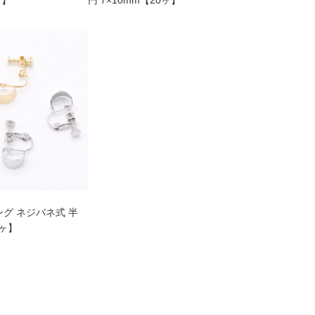
グ ネジバネ式 半
0ヶ】