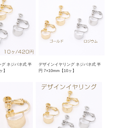
グ ネジバネ式 半
デザインイヤリング ネジバネ式 半
0ヶ】
円 7×10mm【10ヶ】