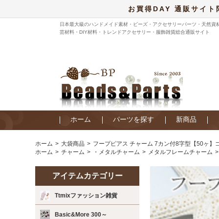
お買得DAY 通販サイト
日本最大級のハンドメイド素材・ビーズ・アクセサリーパーツ・天然資
芸材料・DIY材料・トレンドアクセサリー・服飾雑貨総合通販サイト
ホーム
パーツを探す
新商品
ホーム
大袋商品
フープピアス チャーム 7カン付8字型【50ヶ】
ホーム
チャーム
・メタルチャーム
メタルフレームチャーム
アイテムカテゴリー
Ttmixファッション雑貨
Basic&More 300～