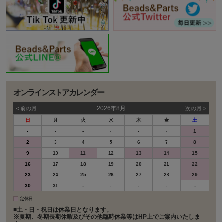
オンラインストアカレンダー
2026年8月
< 前の⽉
次の⽉ >
日
月
火
水
木
金
土
-
-
-
-
-
-
1
2
3
4
5
6
7
8
9
10
11
12
13
14
15
16
17
18
19
20
21
22
23
24
25
26
27
28
29
30
31
-
-
-
-
-
定休日
■土・日・祝日は休業日となります。
※夏期、冬期長期休暇及びその他臨時休業等はHP上でご案内いたしま