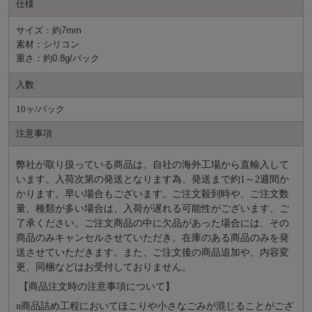
仕様
サイズ：約7mm
素材：シリコン
重さ：約0.8g/パック
入数
10ヶ/パック
注意事項
弊社が取り扱っている商品は、自社の海外工場から直輸入して
います。入荷次第の発送となります為、発送まで約
1～2週間か
かります。早い場合もございます。ご注文殺到時や、ご注文数
量、種類が多い場合は、入荷が遅れる可能性がございます、ご
了承ください。ご注文商品の中に欠品があった場合には、その
商品のみキャンセルさせていただき、在庫のある商品のみを発
送させていただきます。また、ご注文後の商品追加や、内容変
更、同梱などはお受付しておりません。
【商品注文時の注意事項について】
n
商品詰め⼯程においてほこりや⼩さなごみが混じることがござ