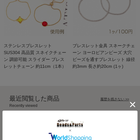
ステンレスブレスレット
ブレスレット金具 スネークチェ
SUS304 高品質 スネイクチェー
ーン ヨーロピアンビーズ 大穴
ン 調節可能 スライダー ブレス
ビーズを通すブレスレット 線径
レットチェーン 約11cm（1本）
約3mm 長さ約20cm (1ヶ)
最近閲覧した商品
履歴を残さない >>
Recently viewed