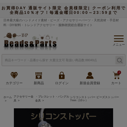
お買得DAY 通販サイト限定 会員様限定| クーポン利用で
全商品10％オフ！毎週金曜日00:00～23:59まで
日本最大級のハンドメイド素材・ビーズ・アクセサリーパーツ・天然資材・手芸材
料・DIY材料・トレンドアクセサリー・服飾雑貨総合通販サイト
メニュー
0
カテゴリー
新商品
ログイン
新規会員登録
カート
アクセサリー金
・ブレスレット・バングル
ホーム
シリコンストッパー ビーズストッパー
7mm（10ヶ）
具
金具