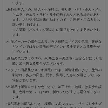
います。
n
海外⽣産のため、輸⼊・⽣産時に、擦り傷・バリ・歪み・メッ
キムラ・色ムラ・サビ・多少の柄ずれなどある場合があり
ます。返品交換は出来かねますので、ご理解・ご協⼒をお
願い申し上げます。
※⼊荷時（パッキング済み）の商品をそのまま発送いたし
ます。
n
⽣産メーカーの都合により、再⼊荷時にサイズや⾊味、裏側な
どメインではない箇所のデザインが多少変更となる場合が
ございます。
n
商品の⾊はブラウザや、
PCモニターの環境・設定などにより実
際と若⼲異なる場合がございます。
n
アクリル商品及びメッキ商品につき、製造過程により、塗装の
剥がれ、多少の変色、汚れ、変形したものが混じっている
場合があります。
n
布製品は製造ロットや色ごとで、加工上の生地幅には多少の誤
差、色味の違い、ほつれ、折れジワが生じる場合がござい
ます。
n
天然素材の商品につき、模様には多少のスレ、サイズや小キズ