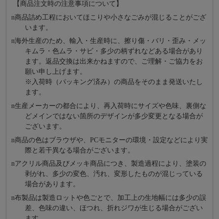
【商品注文時の注意事項について】
n
商品詰め⼯程においてほこりや⼩さなごみが混じることがござ
います。
n
海外⽣産のため、輸⼊・⽣産時に、擦り傷・バリ・歪み・メッ
キムラ・色ムラ・サビ・多少の柄ずれなどある場合があり
ます。返品交換は出来かねますので、ご理解・ご協⼒をお
願い申し上げます。
※⼊荷時（パッキング済み）の商品をそのまま発送いたし
ます。
n
⽣産メーカーの都合により、再⼊荷時にサイズや⾊味、裏側な
どメインではない箇所のデザインが多少変更となる場合が
ございます。
n
商品の⾊はブラウザや、PCモニターの環境・設定などにより実
際と若⼲異なる場合がございます。
n
アクリル商品及びメッキ商品につき、製造過程により、塗装の
剥がれ、多少の変色、汚れ、変形したものが混じっている
場合があります。
n
布製品は製造ロットや色ごとで、加工上の生地幅には多少の誤
差、色味の違い、ほつれ、折れジワが生じる場合がござい
ます。