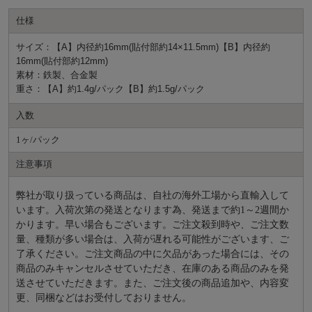
仕様
サイズ：【A】内径約16mm(貼付部約14×11.5mm)【B】内径約
16mm(貼付部約12mm)
素材：鉄製、合金製
重さ：【A】約1.4g/パック【B】約1.5g/パック
入数
1ヶ/パック
注意事項
弊社が取り扱っている商品は、自社の海外工場から直輸入して
います。入荷次第の発送となります為、発送まで約
1～2週間か
かります。早い場合もございます。ご注文殺到時や、ご注文数
量、種類が多い場合は、入荷が遅れる可能性がございます、ご
了承ください。ご注文商品の中に欠品があった場合には、その
商品のみキャンセルさせていただき、在庫のある商品のみを発
送させていただきます。また、ご注文後の商品追加や、内容変
更、同梱などはお受付しておりません。