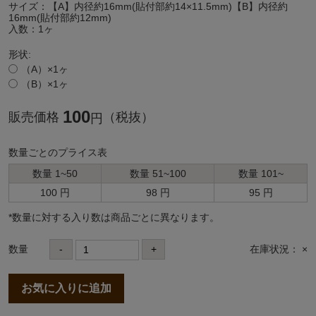
サイズ：【A】内径約16mm(貼付部約14×11.5mm)【B】内径約
16mm(貼付部約12mm)
入数：1ヶ
形状:
（A）×1ヶ
（B）×1ヶ
100
販売価格
（税抜）
円
数量ごとのプライス表
数量 1~50
数量 51~100
数量 101~
100 円
98 円
95 円
*数量に対する⼊り数は商品ごとに異なります。
数量
-
+
在庫状況： ×
お気に入りに追加