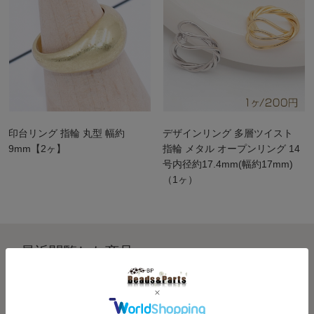
印台リング 指輪 丸型 幅約
デザインリング 多層ツイスト
9mm【2ヶ】
指輪 メタル オープンリング 14
号内径約17.4mm(幅約17mm)
（1ヶ）
最近閲覧した商品
履歴を残さない >>
Recently viewed