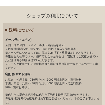
ショップの利⽤について
送料について
メール便(ネコポス)
全国一律 250円 （※メール便不可商品を除く）
※離島地域問わず一律です。2500円以上購入で送料無料。
※メール便につきましては、厚み 3cm以下・重量1kgまでとなります。
※組み合わせ等でメール便不可となった場合は、宅配便にご変更させてい
ただき送料を加算させていただきます。
※メール便配送で紛失や破損された場合商品保証はできませんのでご了承
ください。
宅配便(ヤマト運輸)
北海道、沖縄本島 - 730円 ただし5000円以上購入で送料無料
本州、四国、九州 - 480円 ただし4000円以上購入で送料無料
離島 - 別途お見積り
※代引きの場合上記料金に代引き手数料330円(税込)がかかります。
※返送･転送時の往復送料はお客様ご負担となります。予めご了承下さいま
せ。