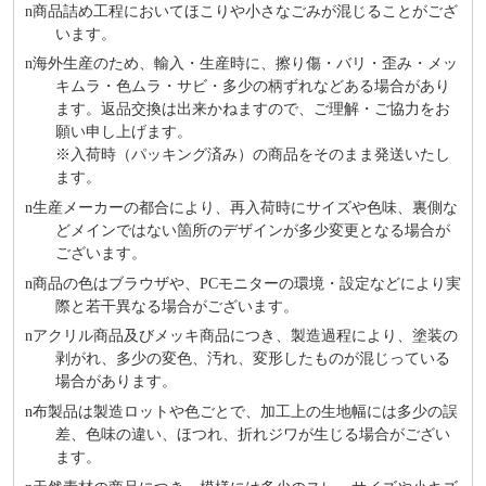
n
商品詰め⼯程においてほこりや⼩さなごみが混じることがござ
います。
n
海外⽣産のため、輸⼊・⽣産時に、擦り傷・バリ・歪み・メッ
キムラ・色ムラ・サビ・多少の柄ずれなどある場合があり
ます。返品交換は出来かねますので、ご理解・ご協⼒をお
願い申し上げます。
※⼊荷時（パッキング済み）の商品をそのまま発送いたし
ます。
n
⽣産メーカーの都合により、再⼊荷時にサイズや⾊味、裏側な
どメインではない箇所のデザインが多少変更となる場合が
ございます。
n
商品の⾊はブラウザや、PCモニターの環境・設定などにより実
際と若⼲異なる場合がございます。
n
アクリル商品及びメッキ商品につき、製造過程により、塗装の
剥がれ、多少の変色、汚れ、変形したものが混じっている
場合があります。
n
布製品は製造ロットや色ごとで、加工上の生地幅には多少の誤
差、色味の違い、ほつれ、折れジワが生じる場合がござい
ます。