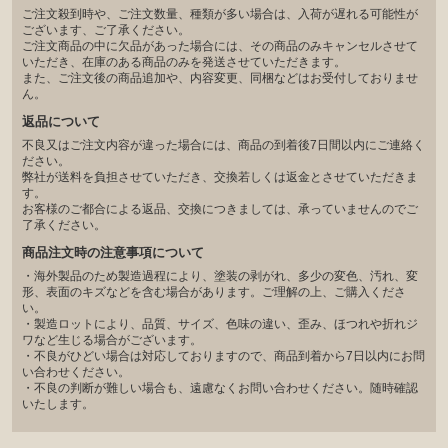
ご注文殺到時や、ご注文数量、種類が多い場合は、入荷が遅れる可能性が
ございます、ご了承ください。
ご注文商品の中に欠品があった場合には、その商品のみキャンセルさせて
いただき、在庫のある商品のみを発送させていただきます。
また、ご注文後の商品追加や、内容変更、同梱などはお受付しておりませ
ん。
返品について
不良又はご注文内容が違った場合には、商品の到着後7日間以内にご連絡く
ださい。
弊社が送料を負担させていただき、交換若しくは返金とさせていただきま
す。
お客様のご都合による返品、交換につきましては、承っていませんのでご
了承ください。
商品注文時の注意事項について
・海外製品のため製造過程により、塗装の剥がれ、多少の変色、汚れ、変
形、表面のキズなどを含む場合があります。ご理解の上、ご購入くださ
い。
・製造ロットにより、品質、サイズ、色味の違い、歪み、ほつれや折れジ
ワなど生じる場合がございます。
・不良がひどい場合は対応しておりますので、商品到着から7日以内にお問
い合わせください。
・不良の判断が難しい場合も、遠慮なくお問い合わせください。随時確認
いたします。