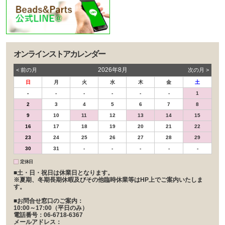
オンラインストアカレンダー
2026年8月
< 前の⽉
次の⽉ >
日
月
火
水
木
金
土
-
-
-
-
-
-
1
2
3
4
5
6
7
8
9
10
11
12
13
14
15
16
17
18
19
20
21
22
23
24
25
26
27
28
29
30
31
-
-
-
-
-
定休日
■土・日・祝日は休業日となります。
※夏期、冬期長期休暇及びその他臨時休業等はHP上でご案内いたしま
す。
■お問合せ窓口のご案内：
10:00～17:00（平日のみ）
電話番号：06-6718-6367
メールアドレス：