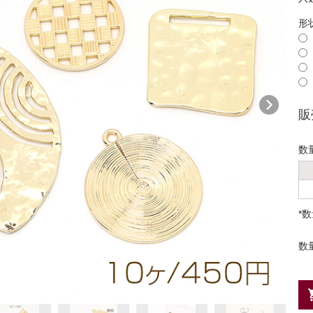
形
販
数
*
数