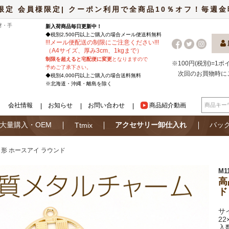
限定 会員様限定| クーポン利用で全商品10％オフ！毎週金曜日
材・手
新入荷商品毎日更新中！
◆税別2,500円以上ご購入の場合
メール便
送料無料
!
!
!
メール便配送の制限にご注意ください
!
!
!
（A4サイズ、厚み3cm、1kgまで）
制限を超えると宅配便に変更
となりますので
※100円(税別)=1
予めご了承下さい。
次回のお買物時に
◆税別4,000円以上ご購入の場合送料無料
※北海道・沖縄・離島を除く
会社情報
お知らせ
お問い合わせ
商品紹介動画
大量購入・OEM
アクセサリー卸仕入れ
バッ
Ttmix
形 ホースアイ ラウンド
M1
高
ド
サ
22
入