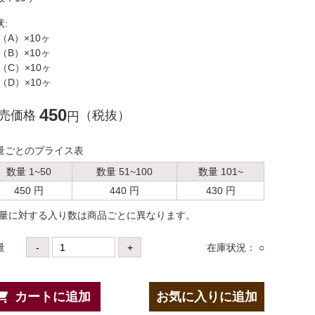
状:
（A）×10ヶ
（B）×10ヶ
（C）×10ヶ
（D）×10ヶ
450
売価格
（税抜）
円
量ごとのプライス表
数量 1~50
数量 51~100
数量 101~
450 円
440 円
430 円
数量に対する⼊り数は商品ごとに異なります。
量
-
+
在庫状況： ○
カートに追加
お気に入りに追加