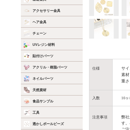
アクセサリー金具
ヘア金具
チェーン
UVレジン材料
貼付けパーツ
アクリル・樹脂パーツ
サイ
仕様
素材
ネイルパーツ
重さ
天然資材
入数
10ヶ
食品サンプル
工具
弊社
注意事項
す。
透かしボールビーズ
ご注