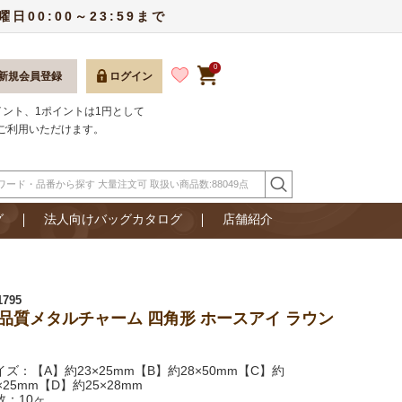
00:00～23:59まで
0
新規会員登録
ログイン
ポイント、1ポイントは1円として
ご利用いただけます。
グ
法人向けバッグカタログ
店舗紹介
1795
品質メタルチャーム 四角形 ホースアイ ラウン
イズ：【A】約23×25mm【B】約28×50mm【C】約
×25mm【D】約25×28mm
数：10ヶ