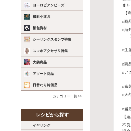
また
ヨーロピアンビーズ
【商
撮影小道具
n
商
梱包資材
n
海
シーリングスタンプ特集
n
⽣
スマホアクセサリ特集
大袋商品
n
商
n
ア
アソート商品
日替わり特価品
n
布
n
天
カテゴリー一覧 >>
n
当
レシピから探す
【返
不良
イヤリング