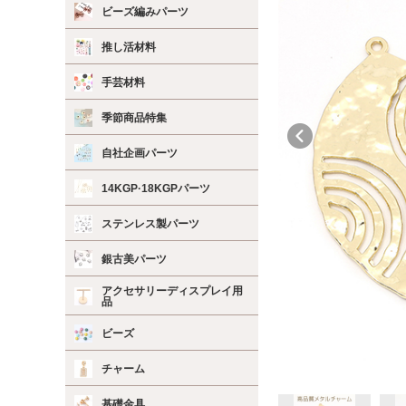
ビーズ編みパーツ
推し活材料
手芸材料
季節商品特集
自社企画パーツ
14KGP·18KGPパーツ
ステンレス製パーツ
銀古美パーツ
アクセサリーディスプレイ用
品
ビーズ
チャーム
基礎金具