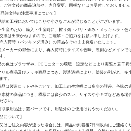
、ご注文後の商品追加や、内容変更、同梱などはお受付しておりません
品注文時の注意事項について】
品詰め⼯程においてほこりや⼩さなごみが混じることがございます。
外⽣産のため、輸⼊・⽣産時に、擦り傷・バリ・歪み・メッキムラ・色
交換は出来かねますので、ご理解・ご協⼒をお願い申し上げます。
※⼊荷時（パッキング済み）の商品をそのまま発送いたします。
産メーカーの都合により、再⼊荷時にサイズや⾊味、裏側などメインで
す。
品の⾊はブラウザや、PCモニターの環境・設定などにより実際と若⼲異
クリル商品及びメッキ商品につき、製造過程により、塗装の剥がれ、多
ます。
製品は製造ロットや色ごとで、加工上の生地幅には多少の誤差、色味の
然素材の商品につき、模様には多少のスレ、サイズや小キズなどある場
ださい。
店取扱用品は⼿芸パーツです、⽤途外のご使⽤はおやめください。
品について】
又はご注文内容が違った場合には、商品の到着後7日間以内にご連絡く