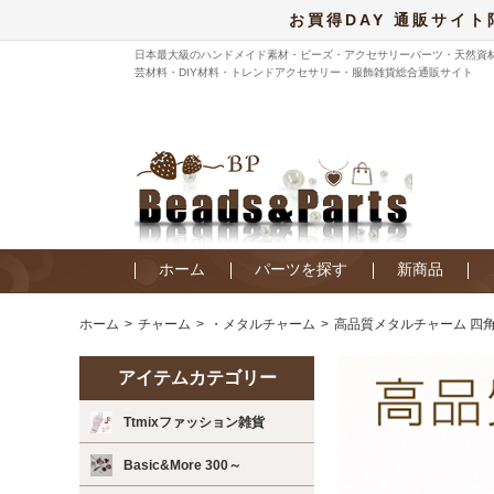
お買得DAY 通販サイト
日本最大級のハンドメイド素材・ビーズ・アクセサリーパーツ・天然資
芸材料・DIY材料・トレンドアクセサリー・服飾雑貨総合通販サイト
ホーム
パーツを探す
新商品
ホーム
チャーム
・メタルチャーム
高品質メタルチャーム 四角
アイテムカテゴリー
Ttmixファッション雑貨
Basic&More 300～