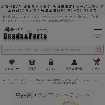
お買得DAY 通販サイト限定 会員様限定| クーポン利用で
全商品10％オフ！毎週金曜日00:00～23:59まで
日本最大級のハンドメイド素材・ビーズ・アクセサリーパーツ・天然資材・手芸材
料・DIY材料・トレンドアクセサリー・服飾雑貨総合通販サイト
メニュー
0
カテゴリー
新商品
ログイン
新規会員登録
カート
チャー
・メタルチャ
メタルフレームチ
ホーム
高品質メタルフレームチャーム ツイストオー
バル 28×42.5mm（10ヶ）
ム
ーム
ャーム