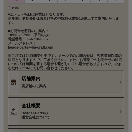
30
31
-
-
-
-
-
定休日
■土・日・祝日は休業日となります。
※夏期、冬期長期休暇及びその他臨時休業等はHP上でご案内いたしま
す。
■お問合せ窓口のご案内：
10:00～17:00（平日のみ）
電話番号：06-6718-6367
メールアドレス：
beads-parts@bp-craft.com
※ご注文は24時間受付中です。メールでのお問合せは、翌営業日以降の
対応となりますのでご了承ください。 また、お電話でのお問合せの対応
については時間を要する場合や繋がりにくい場合がありますので、でき
るだけメールにてお問い合わせください。
店舗案内
実店舗のご案内
会社概要
Beads&Partsの
運営会社について