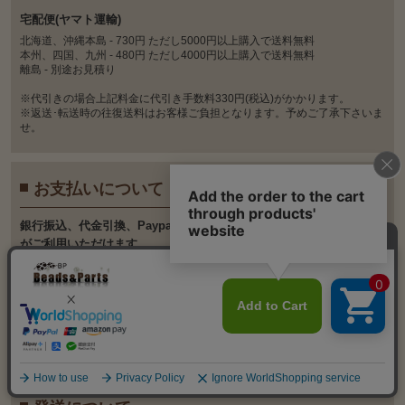
宅配便(ヤマト運輸)
北海道、沖縄本島 - 730円 ただし5000円以上購入で送料無料
本州、四国、九州 - 480円 ただし4000円以上購入で送料無料
離島 - 別途お見積り
※代引きの場合上記料金に代引き手数料330円(税込)がかかります。
※返送･転送時の往復送料はお客様ご負担となります。予めご了承下さいま
せ。
お支払いについて
銀⾏振込、代⾦引換、Paypal、クレジットカード決済
がご利⽤いただけます。
※5大国際ブランド（Visa、MasterCard、JCB、AMEX、Diners）のほか、
日本国内の各種クレジートカード会社発行のクレジットカードに対応して
おります。