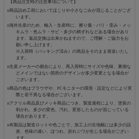
【商品注文時の注意事項について】
n
商品詰め⼯程においてほこりや⼩さなごみが混じることがござ
います。
n
海外⽣産のため、輸⼊・⽣産時に、擦り傷・バリ・歪み・メッ
キムラ・色ムラ・サビ・多少の柄ずれなどある場合があり
ます。返品交換は出来かねますので、ご理解・ご協⼒をお
願い申し上げます。
※⼊荷時（パッキング済み）の商品をそのまま発送いたし
ます。
n
⽣産メーカーの都合により、再⼊荷時にサイズや⾊味、裏側な
どメインではない箇所のデザインが多少変更となる場合が
ございます。
n
商品の⾊はブラウザや、PCモニターの環境・設定などにより実
際と若⼲異なる場合がございます。
n
アクリル商品及びメッキ商品につき、製造過程により、塗装の
剥がれ、多少の変色、汚れ、変形したものが混じっている
場合があります。
n
布製品は製造ロットや色ごとで、加工上の生地幅には多少の誤
差、色味の違い、ほつれ、折れジワが生じる場合がござい
ます。