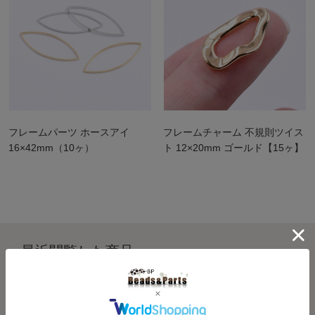
フレームパーツ ホースアイ
フレームチャーム 不規則ツイス
16×42mm（10ヶ）
ト 12×20mm ゴールド【15ヶ】
最近閲覧した商品
履歴を残さない >>
Recently viewed