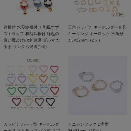
鈴根付 水琴鈴根付け 和風すず
三角カラビナ キーホルダー金具
ストラップ 和柄鈴根付 縁起の
キーリング キーロック 三角形
良い魔よけの鈴 達磨 ダルマ だ
3.5×22mm（2ヶ）
るま ランダム発送(1個)
カラビナ ハート型 キーホルダ
カニカンフック D字型
ー金具 ストラップ バネ式 スプ
26×31mm（10ヶ）