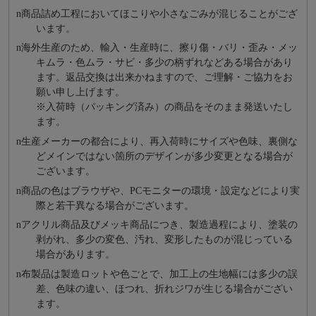
n
商品詰め⼯程においてほこりや⼩さなごみが混じることがござ
います。
n
海外⽣産のため、輸⼊・⽣産時に、擦り傷・バリ・歪み・メッ
キムラ・色ムラ・サビ・多少の柄ずれなどある場合があり
ます。返品交換は出来かねますので、ご理解・ご協⼒をお
願い申し上げます。
※⼊荷時（パッキング済み）の商品をそのまま発送いたし
ます。
n
⽣産メーカーの都合により、再⼊荷時にサイズや⾊味、裏側な
どメインではない箇所のデザインが多少変更となる場合が
ございます。
n
商品の⾊はブラウザや、PCモニターの環境・設定などにより実
際と若⼲異なる場合がございます。
n
アクリル商品及びメッキ商品につき、製造過程により、塗装の
剥がれ、多少の変色、汚れ、変形したものが混じっている
場合があります。
n
布製品は製造ロットや色ごとで、加工上の生地幅には多少の誤
差、色味の違い、ほつれ、折れジワが生じる場合がござい
ます。