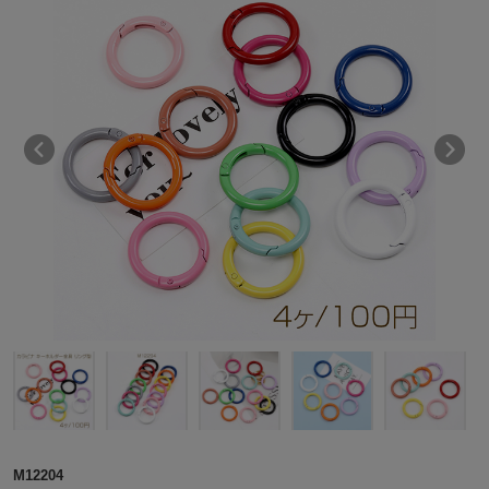
M12204