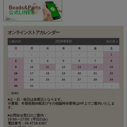
オンラインストアカレンダー
2026年8月
< 前の⽉
次の⽉ >
日
月
火
水
木
金
土
-
-
-
-
-
-
1
2
3
4
5
6
7
8
9
10
11
12
13
14
15
16
17
18
19
20
21
22
23
24
25
26
27
28
29
30
31
-
-
-
-
-
定休日
■土・日・祝日は休業日となります。
※夏期、冬期長期休暇及びその他臨時休業等はHP上でご案内いたしま
す。
■お問合せ窓口のご案内：
10:00～17:00（平日のみ）
電話番号：06-6718-6367