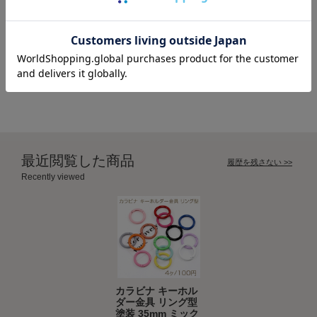
カラビナ キーホルダー金具 オ
カラビナ キーホルダー金具 リ
ーバル ゴールド 15×19mm（2
ング型 塗装 30mm ミックスカ
ヶ）
ラー（4ヶ）
最近閲覧した商品
履歴を残さない >>
Recently viewed
カラビナ キーホル
ダー金具 リング型
塗装 35mm ミック