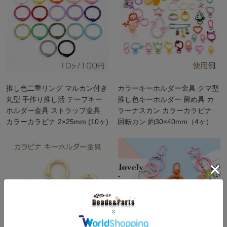
推し色二重リング マルカン付き
カラーキーホルダー金具 クマ型
丸型 手作り推し活 テープキー
推し色キーホルダー 留め具 カ
ホルダー金具 ストラップ金具
ラーナスカン カラーカラビナ
カラーカラビナ 2×25mm (10ヶ)
回転カン 約30×40mm（4ヶ）