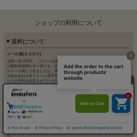
ショップの利⽤について
送料について
メール便(ネコポス)
全国一律 250円 （※メール便不可商品を除く）
※離島地域問わず一律です。2500円以上購入で送料無料。
※メール便につきましては、厚み 3cm以下・重量1kgまでとなります。
※組み合わせ等でメール便不可となった場合は、宅配便にご変更させてい
ただき送料を加算させていただきます。
※メール便配送で紛失や破損された場合商品保証はできませんのでご了承
ください。
宅配便(ヤマト運輸)
北海道、沖縄本島 - 730円 ただし5000円以上購入で送料無料
本州、四国、九州 - 480円 ただし4000円以上購入で送料無料
離島 - 別途お見積り
※代引きの場合上記料金に代引き手数料330円(税込)がかかります。
※返送･転送時の往復送料はお客様ご負担となります。予めご了承下さいま
せ。