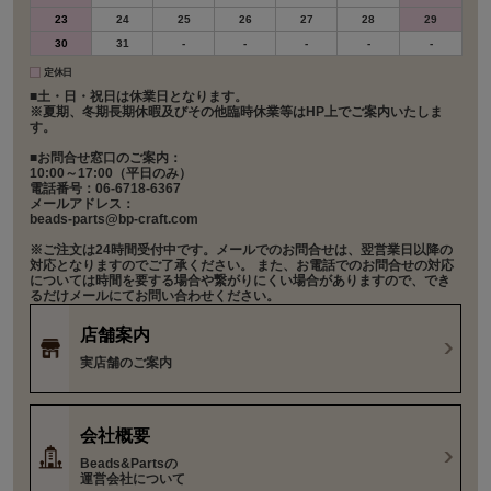
23
24
25
26
27
28
29
30
31
-
-
-
-
-
定休日
■土・日・祝日は休業日となります。
※夏期、冬期長期休暇及びその他臨時休業等はHP上でご案内いたしま
す。
■お問合せ窓口のご案内：
10:00～17:00（平日のみ）
電話番号：06-6718-6367
メールアドレス：
beads-parts@bp-craft.com
※ご注文は24時間受付中です。メールでのお問合せは、翌営業日以降の
対応となりますのでご了承ください。 また、お電話でのお問合せの対応
については時間を要する場合や繋がりにくい場合がありますので、でき
るだけメールにてお問い合わせください。
店舗案内
実店舗のご案内
会社概要
Beads&Partsの
運営会社について