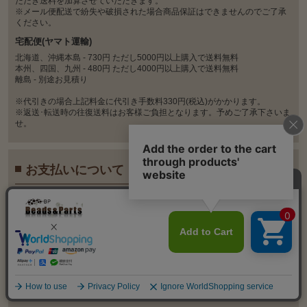
ただき送料を加算させていただきます。
※メール便配送で紛失や破損された場合商品保証はできませんのでご了承
ください。
宅配便(ヤマト運輸)
北海道、沖縄本島 - 730円 ただし5000円以上購入で送料無料
本州、四国、九州 - 480円 ただし4000円以上購入で送料無料
離島 - 別途お見積り
※代引きの場合上記料金に代引き手数料330円(税込)がかかります。
※返送･転送時の往復送料はお客様ご負担となります。予めご了承下さいま
せ。
お支払いについて
銀⾏振込、代⾦引換、Paypal、クレジットカード決済
がご利⽤いただけます。
※5大国際ブランド（Visa、MasterCard、JCB、AMEX、Diners）のほか、
日本国内の各種クレジートカード会社発行のクレジットカードに対応して
おります。