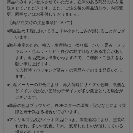
商品のみキャンセルさせていただき、在庫のある商品のみを発
送させていただきます。また、ご注文後の商品追加や、内容変
更、同梱などはお受付しておりません。
【商品注文時の注意事項について】
n
商品詰め⼯程においてほこりや⼩さなごみが混じることがござ
います。
n
海外⽣産のため、輸⼊・⽣産時に、擦り傷・バリ・歪み・メッ
キムラ・色ムラ・サビ・多少の柄ずれなどある場合があり
ます。返品交換は出来かねますので、ご理解・ご協⼒をお
願い申し上げます。
※⼊荷時（パッキング済み）の商品をそのまま発送いたし
ます。
n
⽣産メーカーの都合により、再⼊荷時にサイズや⾊味、裏側な
どメインではない箇所のデザインが多少変更となる場合が
ございます。
n
商品の⾊はブラウザや、PCモニターの環境・設定などにより実
際と若⼲異なる場合がございます。
n
アクリル商品及びメッキ商品につき、製造過程により、塗装の
剥がれ、多少の変色、汚れ、変形したものが混じっている
場合があります。