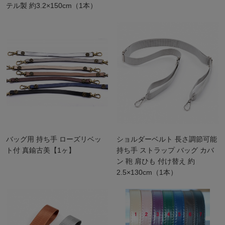
テル製 約3.2×150cm（1本）
バッグ用 持ち手 ローズリベッ
ショルダーベルト 長さ調節可能
ト付 真鍮古美【1ヶ】
持ち手 ストラップ バッグ カバ
ン 鞄 肩ひも 付け替え 約
2.5×130cm（1本）