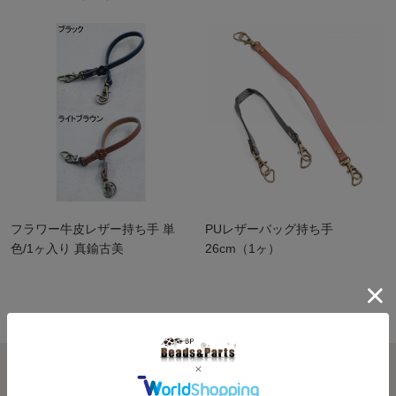
フラワー牛皮レザー持ち手 単
PUレザーバッグ持ち手
色/1ヶ入り 真鍮古美
26cm（1ヶ）
最近閲覧した商品
履歴を残さない >>