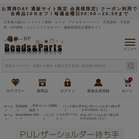
お買得DAY 通販サイト限定 会員様限定| クーポン利用で
全商品10％オフ！毎週金曜日00:00～23:59まで
日本最大級のハンドメイド素材・ビーズ・アクセサリーパーツ・天然資材・手芸材
料・DIY材料・トレンドアクセサリー・服飾雑貨総合通販サイト
メニュー
0
カテゴリー
新商品
ログイン
新規会員登録
カート
・手作りバッグ材料・
ホーム
手芸材料
バッグ持ち手
PUレザーショルダー持ち手
0.4×120cm（1ヶ）
金具
ショルダーベル
Basic&More 300
ホーム
・バッグ
PUレザーショルダー持ち手
～
0.4×120cm（1ヶ）
ト