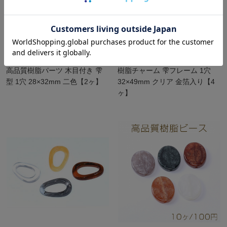
高品質樹脂パーツ 木目付き 雫
樹脂チャーム 雫フレーム 1穴
型 1穴 28×32mm 二色【2ヶ】
32×49mm クリア 金箔入り【4
ヶ】