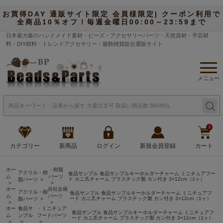
お買得DAY 通販サイト限定 会員様限定| クーポン利用で
全商品10％オフ！毎週金曜日00:00～23:59まで
日本最大級のハンドメイド素材・ビーズ・アクセサリーパーツ・天然資材・手芸材
料・DIY材料・トレンドアクセサリー・服飾雑貨総合通販サイト
メニュー
0
カテゴリー
新商品
ログイン
新規会員登録
カート
ホー
・樹脂
アクリル・樹
食品サンプル 食品サンプルキーホルダーチャーム ミニチュアフー
ム
パーツ
ド カニ爪チャーム プラスチック製 カン付き 3×12cm（1ヶ）
脂パーツ
ホー
自社企画
アクリル・樹
食品サンプル 食品サンプルキーホルダーチャーム ミニチュアフ
ム
パーツ
ード カニ爪チャーム プラスチック製 カン付き 3×12cm（1ヶ）
脂パーツ
ホー
食品サ
・ミニチュア
食品サンプル 食品サンプルキーホルダーチャーム ミニチュアフ
ム
ンプル
フードパーツ
ード カニ爪チャーム プラスチック製 カン付き 3×12cm（1ヶ）