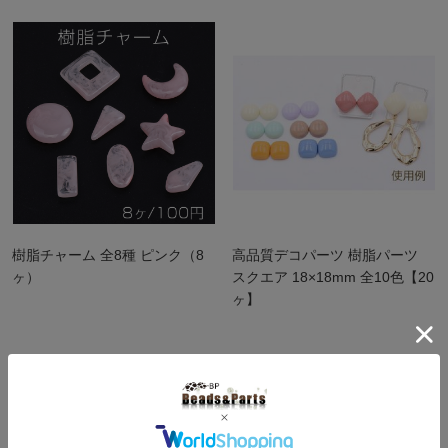
樹脂チャーム 全8種 ピンク（8
高品質デコパーツ 樹脂パーツ
ヶ）
スクエア 18×18mm 全10色【20
ヶ】