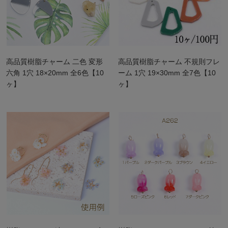
高品質樹脂チャーム 二色 変形
高品質樹脂チャーム 不規則フレ
六角 1穴 18×20mm 全6色【10
ーム 1穴 19×30mm 全7色【10
ヶ】
ヶ】