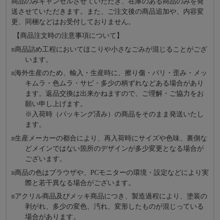
商品のみキャンセルさせていただき、在庫のある商品のみを発
送させていただきます。また、ご注文後の商品追加や、内容変
更、同梱などはお受付しておりません。
【商品注文時の注意事項について】
n
商品詰め⼯程においてほこりや⼩さなごみが混じることがござ
います。
n
海外⽣産のため、輸⼊・⽣産時に、擦り傷・バリ・歪み・メッ
キムラ・色ムラ・サビ・多少の柄ずれなどある場合があり
ます。返品交換は出来かねますので、ご理解・ご協⼒をお
願い申し上げます。
※⼊荷時（パッキング済み）の商品をそのまま発送いたし
ます。
n
⽣産メーカーの都合により、再⼊荷時にサイズや⾊味、裏側な
どメインではない箇所のデザインが多少変更となる場合が
ございます。
n
商品の⾊はブラウザや、PCモニターの環境・設定などにより実
際と若⼲異なる場合がございます。
n
アクリル商品及びメッキ商品につき、製造過程により、塗装の
剥がれ、多少の変色、汚れ、変形したものが混じっている
場合があります。