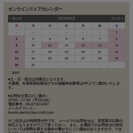
オンラインストアカレンダー
2026年8月
< 前の⽉
次の⽉ >
日
月
火
水
木
金
土
-
-
-
-
-
-
1
2
3
4
5
6
7
8
9
10
11
12
13
14
15
16
17
18
19
20
21
22
23
24
25
26
27
28
29
30
31
-
-
-
-
-
定休日
■土・日・祝日は休業日となります。
※夏期、冬期長期休暇及びその他臨時休業等はHP上でご案内いたしま
す。
■お問合せ窓口のご案内：
10:00～17:00（平日のみ）
電話番号：06-6718-6367
メールアドレス：
beads-parts@bp-craft.com
※ご注文は24時間受付中です。メールでのお問合せは、翌営業日以降の
対応となりますのでご了承ください。 また、お電話でのお問合せの対応
については時間を要する場合や繋がりにくい場合がありますので、でき