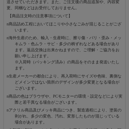
送させていただきます。また、ご注文後の商品追加や、内容変
更、同梱などはお受付しておりません。
【商品注文時の注意事項について】
n
商品詰め⼯程においてほこりや⼩さなごみが混じることがござ
います。
n
海外⽣産のため、輸⼊・⽣産時に、擦り傷・バリ・歪み・メッ
キムラ・色ムラ・サビ・多少の柄ずれなどある場合があり
ます。返品交換は出来かねますので、ご理解・ご協⼒をお
願い申し上げます。
※⼊荷時（パッキング済み）の商品をそのまま発送いたし
ます。
n
⽣産メーカーの都合により、再⼊荷時にサイズや⾊味、裏側な
どメインではない箇所のデザインが多少変更となる場合が
ございます。
n
商品の⾊はブラウザや、PCモニターの環境・設定などにより実
際と若⼲異なる場合がございます。
n
アクリル商品及びメッキ商品につき、製造過程により、塗装の
剥がれ、多少の変色、汚れ、変形したものが混じっている
場合があります。