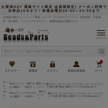
お買得DAY 通販サイト限定 会員様限定| クーポン利用で
全商品10％オフ！毎週金曜日00:00～23:59まで
日本最大級のハンドメイド素材・ビーズ・アクセサリーパーツ・天然資材・手芸材
料・DIY材料・トレンドアクセサリー・服飾雑貨総合通販サイト
メニュー
0
カテゴリー
新商品
ログイン
新規会員登録
カート
ホー
Ttmixファッシ
・帽子＆
帽子クリ
帽子クリップ ドレスクリップ キャップ ハットクリッ
ム
プ 紛失 落下防止 便利クリップ 5×26mm (4ヶ)
ョン雑貨
耳あて
ップ
ホー
・帽子ク
Ttmixファッシ
アクセサリ
帽子クリップ ドレスクリップ キャップ ハットクリ
ム
リップ
ップ 紛失 落下防止 便利クリップ 5×26mm (4ヶ)
ョン雑貨
ー金具