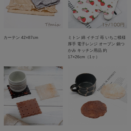
カーテン 42×87cm
ミトン 綿 イチゴ 苺 いちご模様
厚手 電子レンジ オーブン 鍋つ
かみ キッチン用品 約
17×26cm（1ヶ）