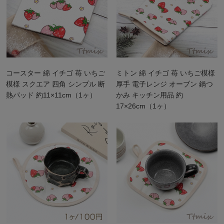
コースター 綿 イチゴ 苺 いちご
ミトン 綿 イチゴ 苺 いちご模様
模様 スクエア 四角 シンプル 断
厚手 電子レンジ オーブン 鍋つ
熱パッド 約11×11cm（1ヶ）
かみ キッチン用品 約
17×26cm（1ヶ）