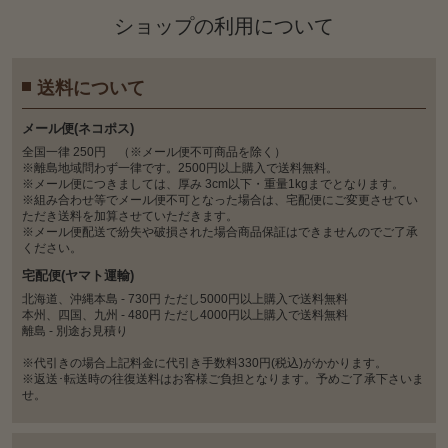
ショップの利⽤について
送料について
メール便(ネコポス)
全国一律 250円 （※メール便不可商品を除く）
※離島地域問わず一律です。2500円以上購入で送料無料。
※メール便につきましては、厚み 3cm以下・重量1kgまでとなります。
※組み合わせ等でメール便不可となった場合は、宅配便にご変更させてい
ただき送料を加算させていただきます。
※メール便配送で紛失や破損された場合商品保証はできませんのでご了承
ください。
宅配便(ヤマト運輸)
北海道、沖縄本島 - 730円 ただし5000円以上購入で送料無料
本州、四国、九州 - 480円 ただし4000円以上購入で送料無料
離島 - 別途お見積り
※代引きの場合上記料金に代引き手数料330円(税込)がかかります。
※返送･転送時の往復送料はお客様ご負担となります。予めご了承下さいま
せ。