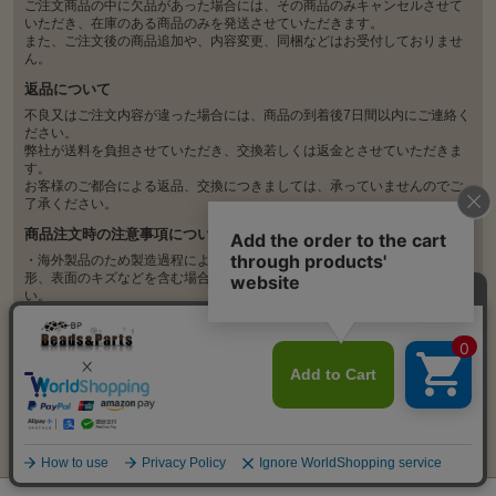
ご注文商品の中に欠品があった場合には、その商品のみキャンセルさせて
いただき、在庫のある商品のみを発送させていただきます。
また、ご注文後の商品追加や、内容変更、同梱などはお受付しておりませ
ん。
返品について
不良又はご注文内容が違った場合には、商品の到着後7日間以内にご連絡く
ださい。
弊社が送料を負担させていただき、交換若しくは返金とさせていただきま
す。
お客様のご都合による返品、交換につきましては、承っていませんのでご
了承ください。
商品注文時の注意事項について
・海外製品のため製造過程により、塗装の剥がれ、多少の変色、汚れ、変
形、表面のキズなどを含む場合があります。ご理解の上、ご購入くださ
い。
・製造ロットにより、品質、サイズ、色味の違い、歪み、ほつれや折れジ
ワなど生じる場合がございます。
・不良がひどい場合は対応しておりますので、商品到着から7日以内にお問
い合わせください。
・不良の判断が難しい場合も、遠慮なくお問い合わせください。随時確認
いたします。