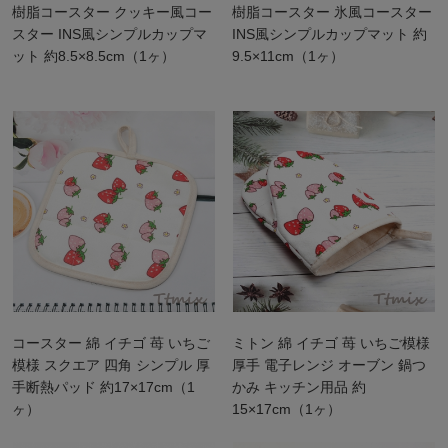
樹脂コースター クッキー風コー
樹脂コースター 氷風コースター
スター INS風シンプルカップマ
INS風シンプルカップマット 約
ット 約8.5×8.5cm（1ヶ）
9.5×11cm（1ヶ）
コースター 綿 イチゴ 苺 いちご
ミトン 綿 イチゴ 苺 いちご模様
模様 スクエア 四角 シンプル 厚
厚手 電子レンジ オーブン 鍋つ
手断熱パッド 約17×17cm（1
かみ キッチン用品 約
ヶ）
15×17cm（1ヶ）