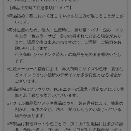
【商品注文時の注意事項について】
n
商品詰め⼯程においてほこりや⼩さなごみが混じることがござ
います。
n
海外⽣産のため、輸⼊・⽣産時に、擦り傷・バリ・歪み・メッ
キムラ・色ムラ・サビ・多少の柄ずれなどある場合があり
ます。返品交換は出来かねますので、ご理解・ご協⼒をお
願い申し上げます。
※⼊荷時（パッキング済み）の商品をそのまま発送いたし
ます。
n
⽣産メーカーの都合により、再⼊荷時にサイズや⾊味、裏側な
どメインではない箇所のデザインが多少変更となる場合が
ございます。
n
商品の⾊はブラウザや、PCモニターの環境・設定などにより実
際と若⼲異なる場合がございます。
n
アクリル商品及びメッキ商品につき、製造過程により、塗装の
剥がれ、多少の変色、汚れ、変形したものが混じっている
場合があります。
n
布製品は製造ロットや色ごとで、加工上の生地幅には多少の誤
差、色味の違い、ほつれ、折れジワが生じる場合がござい