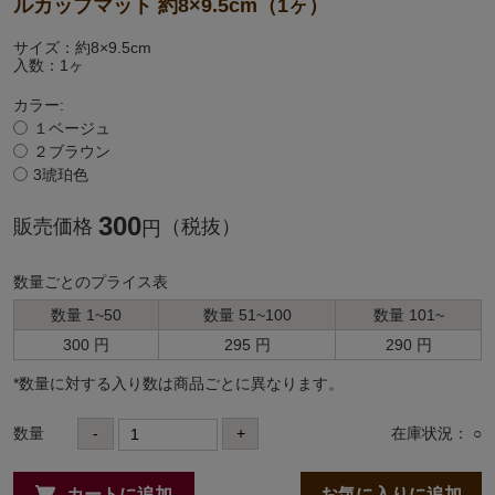
ルカップマット 約8×9.5cm（1ヶ）
サイズ：約8×9.5cm
入数：1ヶ
カラー:
１ベージュ
２ブラウン
3琥珀色
300
販売価格
（税抜）
円
数量ごとのプライス表
数量 1~50
数量 51~100
数量 101~
300 円
295 円
290 円
*数量に対する⼊り数は商品ごとに異なります。
数量
-
+
在庫状況： ○
カートに追加
お気に入りに追加