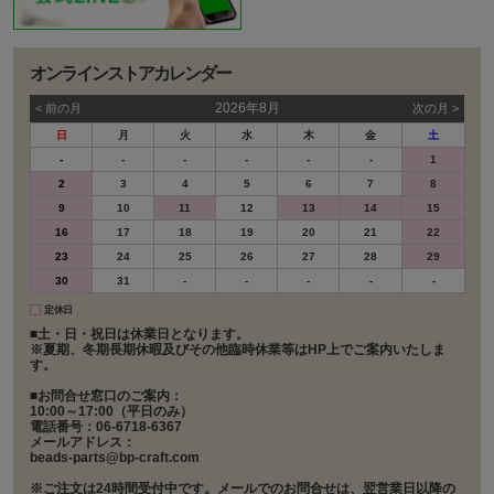
オンラインストアカレンダー
2026年8月
< 前の⽉
次の⽉ >
日
月
火
水
木
金
土
-
-
-
-
-
-
1
2
3
4
5
6
7
8
9
10
11
12
13
14
15
16
17
18
19
20
21
22
23
24
25
26
27
28
29
30
31
-
-
-
-
-
定休日
■土・日・祝日は休業日となります。
※夏期、冬期長期休暇及びその他臨時休業等はHP上でご案内いたしま
す。
■お問合せ窓口のご案内：
10:00～17:00（平日のみ）
電話番号：06-6718-6367
メールアドレス：
beads-parts@bp-craft.com
※ご注文は24時間受付中です。メールでのお問合せは、翌営業日以降の