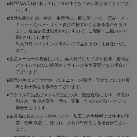
n
商品詰め⼯程においてほこりや⼩さなごみが混じることがござ
います。
n
海外⽣産のため、輸⼊・⽣産時に、擦り傷・バリ・歪み・メッ
キムラ・色ムラ・サビ・多少の柄ずれなどある場合があり
ます。返品交換は出来かねますので、ご理解・ご協⼒をお
願い申し上げます。
※⼊荷時（パッキング済み）の商品をそのまま発送いたし
ます。
n
⽣産メーカーの都合により、再⼊荷時にサイズや⾊味、裏側な
どメインではない箇所のデザインが多少変更となる場合が
ございます。
n
商品の⾊はブラウザや、PCモニターの環境・設定などにより実
際と若⼲異なる場合がございます。
n
アクリル商品及びメッキ商品につき、製造過程により、塗装の
剥がれ、多少の変色、汚れ、変形したものが混じっている
場合があります。
n
布製品は製造ロットや色ごとで、加工上の生地幅には多少の誤
差、色味の違い、ほつれ、折れジワが生じる場合がござい
ます。