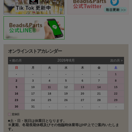
オンラインストアカレンダー
2026年8月
< 前の⽉
次の⽉ >
日
月
火
水
木
金
土
-
-
-
-
-
-
1
2
3
4
5
6
7
8
9
10
11
12
13
14
15
16
17
18
19
20
21
22
23
24
25
26
27
28
29
30
31
-
-
-
-
-
定休日
■土・日・祝日は休業日となります。
※夏期、冬期長期休暇及びその他臨時休業等はHP上でご案内いたしま
す。