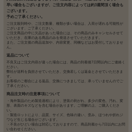
早い場合もございますが、ご注文内容によっては約3週間頂く場合も
ございます。
予めご了承ください。
ご注文殺到時や、ご注文数量、種類が多い場合は、入荷が遅れる可能性が
ございます、ご了承ください。
ご注文商品の中に欠品があった場合には、その商品のみキャンセルさせて
いただき、在庫のある商品のみを発送させていただきます。
また、ご注文後の商品追加や、内容変更、同梱などはお受付しておりませ
ん。
返品について
不良又はご注文内容が違った場合には、商品の到着後7日間以内にご連絡く
ださい。
弊社が送料を負担させていただき、交換若しくは返金とさせていただきま
す。
お客様のご都合による返品、交換につきましては、承っていませんのでご
了承ください。
商品注文時の注意事項について
・海外製品のため製造過程により、塗装の剥がれ、多少の変色、汚れ、変
形、表面のキズなどを含む場合があります。ご理解の上、ご購入くださ
い。
・製造ロットにより、品質、サイズ、色味の違い、歪み、ほつれや折れジ
ワなど生じる場合がございます。
・不良がひどい場合は対応しておりますので、商品到着から7日以内にお問
い合わせください。