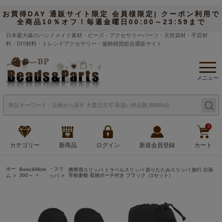
お買得DAY 通販サイト限定 会員様限定| クーポン利用で
全商品10％オフ！毎週金曜日00:00～23:59まで
日本最大級のハンドメイド素材・ビーズ・アクセサリーパーツ・天然資材・手芸材
料・DIY材料・トレンドアクセサリー・服飾雑貨総合通販サイト
メニュー
0
カテゴリー
新商品
ログイン
新規会員登録
カート
ホー
・スリ
Basic&More
携帯用スリッパ トラベルスリッパ 折りたたみスリッパ 旅行 出張
300～
学校参観 収納ポーチ付き ブラック（1セット）
ム
ッパ