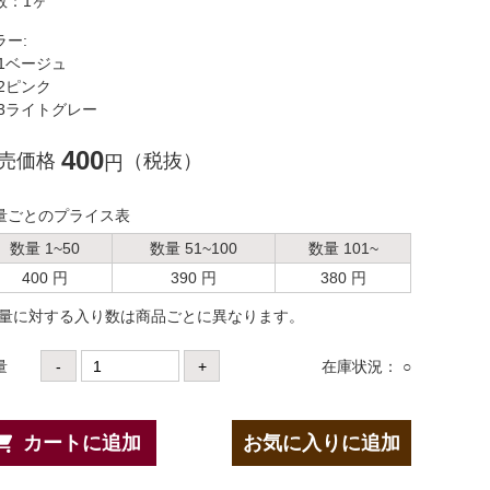
数：1ヶ
ラー:
1ベージュ
2ピンク
3ライトグレー
400
売価格
（税抜）
円
量ごとのプライス表
数量 1~50
数量 51~100
数量 101~
400 円
390 円
380 円
数量に対する⼊り数は商品ごとに異なります。
量
-
+
在庫状況： ○
カートに追加
お気に入りに追加