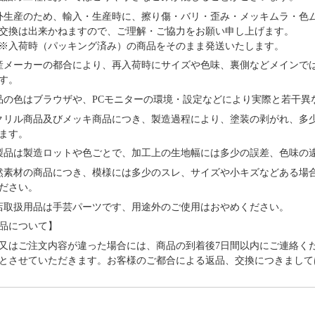
外⽣産のため、輸⼊・⽣産時に、擦り傷・バリ・歪み・メッキムラ・色
交換は出来かねますので、ご理解・ご協⼒をお願い申し上げます。
※⼊荷時（パッキング済み）の商品をそのまま発送いたします。
産メーカーの都合により、再⼊荷時にサイズや⾊味、裏側などメインで
す。
品の⾊はブラウザや、PCモニターの環境・設定などにより実際と若⼲異
クリル商品及びメッキ商品につき、製造過程により、塗装の剥がれ、多
ます。
製品は製造ロットや色ごとで、加工上の生地幅には多少の誤差、色味の
然素材の商品につき、模様には多少のスレ、サイズや小キズなどある場
ださい。
店取扱用品は⼿芸パーツです、⽤途外のご使⽤はおやめください。
品について】
又はご注文内容が違った場合には、商品の到着後7日間以内にご連絡く
とさせていただきます。お客様のご都合による返品、交換につきまして