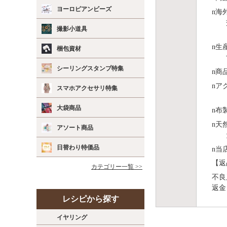
ヨーロピアンビーズ
n
海
撮影小道具
n
⽣
梱包資材
シーリングスタンプ特集
n
商
n
ア
スマホアクセサリ特集
大袋商品
n
布
n
天
アソート商品
日替わり特価品
n
当
【返
カテゴリー一覧 >>
不良
返金
レシピから探す
イヤリング