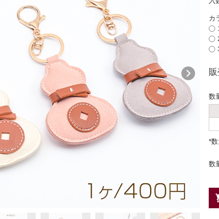
入
カ
販
数
*
数