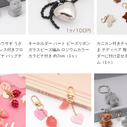
るウサギ うさ
キーホルダー ハート ビーズリボン
カニカン付きチャ
クレス付きフロ
ガラスビーズ編み ロジウムカラー
ま テディベア 
ビナ バッグチ
カラビナ付き 約7cm（1ヶ）
ダーに付け足せ
ム（1ヶ）