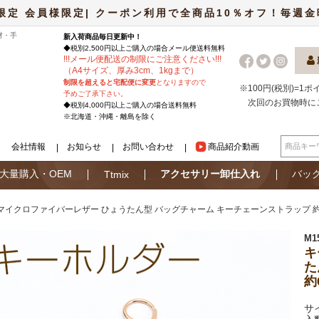
限定 会員様限定| クーポン利用で全商品10％オフ！毎週金曜日
材・手
新入荷商品毎日更新中！
◆税別2,500円以上ご購入の場合
メール便
送料無料
!
!
!
メール便配送の制限にご注意ください
!
!
!
（A4サイズ、厚み3cm、1kgまで）
制限を超えると宅配便に変更
となりますので
※100円(税別)=1
予めご了承下さい。
次回のお買物時に
◆税別4,000円以上ご購入の場合送料無料
※北海道・沖縄・離島を除く
会社情報
お知らせ
お問い合わせ
商品紹介動画
大量購入・OEM
アクセサリー卸仕入れ
バッ
Ttmix
マイクロファイバーレザー ひょうたん型 バッグチャーム キーチェーンストラップ 約6
M1
キ
た
約
サ