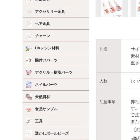
アクセサリー金具
ヘア金具
チェーン
UVレジン材料
サイ
仕様
素材
貼付けパーツ
重さ
アクリル・樹脂パーツ
入数
1ヶ
ネイルパーツ
天然資材
弊社
注意事項
す。
食品サンプル
ご注
また
工具
【商
透かしボールビーズ
n
商