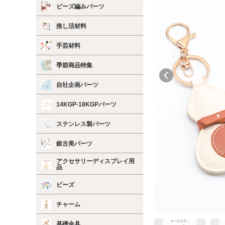
ビーズ編みパーツ
推し活材料
手芸材料
季節商品特集
自社企画パーツ
14KGP·18KGPパーツ
ステンレス製パーツ
銀古美パーツ
アクセサリーディスプレイ用
品
ビーズ
チャーム
基礎金具