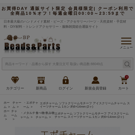
お買得DAY 通販サイト限定 会員様限定| クーポン利用で
全商品10％オフ！毎週金曜日00:00～23:59まで
日本最大級のハンドメイド素材・ビーズ・アクセサリーパーツ・天然資材・手芸材
料・DIY材料・トレンドアクセサリー・服飾雑貨総合通販サイト
メニュー
0
カテゴリー
新商品
ログイン
新規会員登録
カート
ホー
チャー
・エポチャ
エポチャーム ソフトクリームモチーフ アイスクリームチャーム ス
イーツチャーム 1カン 約6×14mm (2ヶ)
ム
ム
ーム
ホー
チャ
・メタルチ
食べ物·飲み物
エポチャーム ソフトクリームモチーフ アイスクリーム
ム
ーム
チャーム スイーツチャーム 1カン 約6×14mm (2ヶ)
ャーム
チャーム