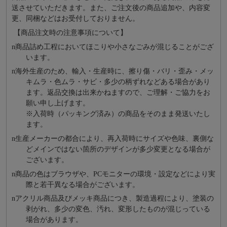
送させていただきます。また、ご注文後の商品追加や、内容変
更、同梱などはお受付しておりません。
【商品注文時の注意事項について】
n
商品詰め⼯程においてほこりや⼩さなごみが混じることがござ
います。
n
海外⽣産のため、輸⼊・⽣産時に、擦り傷・バリ・歪み・メッ
キムラ・色ムラ・サビ・多少の柄ずれなどある場合があり
ます。返品交換は出来かねますので、ご理解・ご協⼒をお
願い申し上げます。
※⼊荷時（パッキング済み）の商品をそのまま発送いたし
ます。
n
⽣産メーカーの都合により、再⼊荷時にサイズや⾊味、裏側な
どメインではない箇所のデザインが多少変更となる場合が
ございます。
n
商品の⾊はブラウザや、PCモニターの環境・設定などにより実
際と若⼲異なる場合がございます。
n
アクリル商品及びメッキ商品につき、製造過程により、塗装の
剥がれ、多少の変色、汚れ、変形したものが混じっている
場合があります。