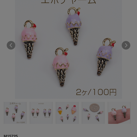
M15725