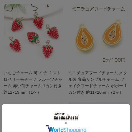
いちごチャーム 苺 イチゴ スト
ミニチュアフードチャーム メタ
ロベリーモチーフ フルーツチャ
ル製 食品サンプルチャーム フ
ーム 赤い苺チャーム 1カン付き
ェイクフードチャーム ポポー 1
約12×19mm（1ケ）
カン付き 約11×20mm（2ヶ）