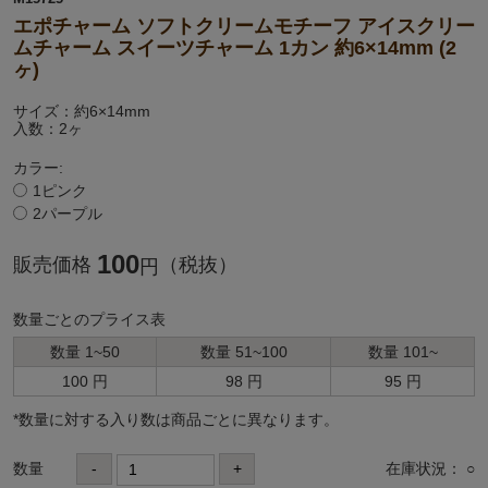
エポチャーム ソフトクリームモチーフ アイスクリー
ムチャーム スイーツチャーム 1カン 約6×14mm (2
ヶ)
サイズ：約6×14mm
入数：2ヶ
カラー:
1ピンク
2パープル
100
販売価格
（税抜）
円
数量ごとのプライス表
数量 1~50
数量 51~100
数量 101~
100 円
98 円
95 円
*数量に対する⼊り数は商品ごとに異なります。
数量
-
+
在庫状況： ○