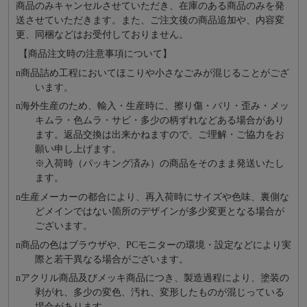
商品のみキャンセルさせていただき、在庫のある商品のみを発
送させていただきます。また、ご注文後の商品追加や、内容変
更、同梱などはお受付しておりません。
【商品注文時の注意事項について】
n
商品詰め⼯程においてほこりや⼩さなごみが混じることがござ
います。
n
海外⽣産のため、輸⼊・⽣産時に、擦り傷・バリ・歪み・メッ
キムラ・色ムラ・サビ・多少の柄ずれなどある場合があり
ます。返品交換は出来かねますので、ご理解・ご協⼒をお
願い申し上げます。
※⼊荷時（パッキング済み）の商品をそのまま発送いたし
ます。
n
⽣産メーカーの都合により、再⼊荷時にサイズや⾊味、裏側な
どメインではない箇所のデザインが多少変更となる場合が
ございます。
n
商品の⾊はブラウザや、PCモニターの環境・設定などにより実
際と若⼲異なる場合がございます。
n
アクリル商品及びメッキ商品につき、製造過程により、塗装の
剥がれ、多少の変色、汚れ、変形したものが混じっている
場合があります。