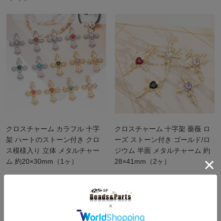
クロスチャーム カラフル 十字
クロスチャーム 十字架 薔薇 ロ
架 ハートのストーン付き クロ
ーズ ストーン付き ゴールド/ロ
ス模様入り 立体 メタルチャー
ジウム 半面 メタルチャーム 約
ム 約20×30mm（1ヶ）
28×41mm（2ヶ）