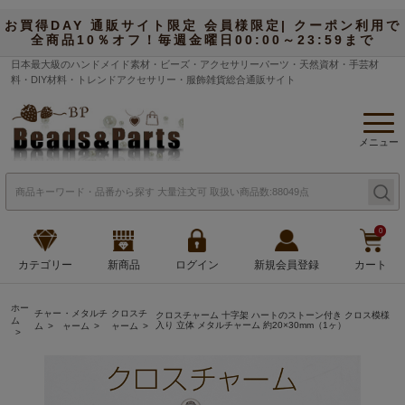
お買得DAY 通販サイト限定 会員様限定| クーポン利用で
全商品10％オフ！毎週金曜日00:00～23:59まで
日本最大級のハンドメイド素材・ビーズ・アクセサリーパーツ・天然資材・手芸材
料・DIY材料・トレンドアクセサリー・服飾雑貨総合通販サイト
メニュー
0
カテゴリー
新商品
ログイン
新規会員登録
カート
ホー
チャー
・メタルチ
クロスチ
クロスチャーム 十字架 ハートのストーン付き クロス模様
ム
入り 立体 メタルチャーム 約20×30mm（1ヶ）
ム
ャーム
ャーム