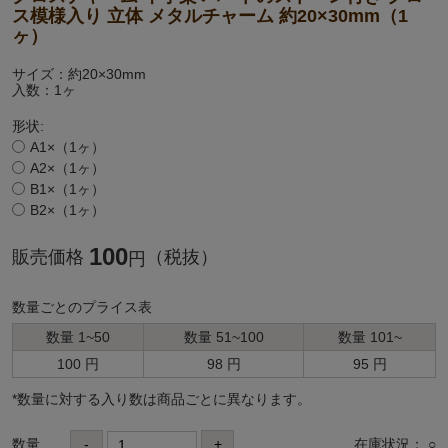
ス模様入り 立体 メタルチャーム 約20×30mm（1
ヶ）
サイズ：約20×30mm
入数：1ヶ
形状:
A1×（1ヶ）
A2×（1ヶ）
B1×（1ヶ）
B2×（1ヶ）
100
販売価格
（税抜）
円
数量ごとのプライス表
数量 1~50
数量 51~100
数量 101~
100 円
98 円
95 円
*数量に対する⼊り数は商品ごとに異なります。
数量
-
+
在庫状況： ○