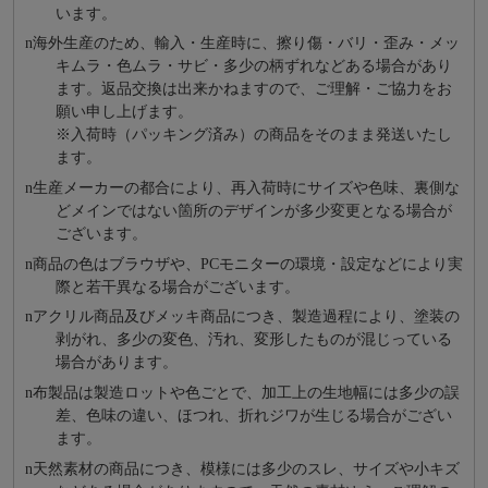
います。
n
海外⽣産のため、輸⼊・⽣産時に、擦り傷・バリ・歪み・メッ
キムラ・色ムラ・サビ・多少の柄ずれなどある場合があり
ます。返品交換は出来かねますので、ご理解・ご協⼒をお
願い申し上げます。
※⼊荷時（パッキング済み）の商品をそのまま発送いたし
ます。
n
⽣産メーカーの都合により、再⼊荷時にサイズや⾊味、裏側な
どメインではない箇所のデザインが多少変更となる場合が
ございます。
n
商品の⾊はブラウザや、PCモニターの環境・設定などにより実
際と若⼲異なる場合がございます。
n
アクリル商品及びメッキ商品につき、製造過程により、塗装の
剥がれ、多少の変色、汚れ、変形したものが混じっている
場合があります。
n
布製品は製造ロットや色ごとで、加工上の生地幅には多少の誤
差、色味の違い、ほつれ、折れジワが生じる場合がござい
ます。
n
天然素材の商品につき、模様には多少のスレ、サイズや小キズ