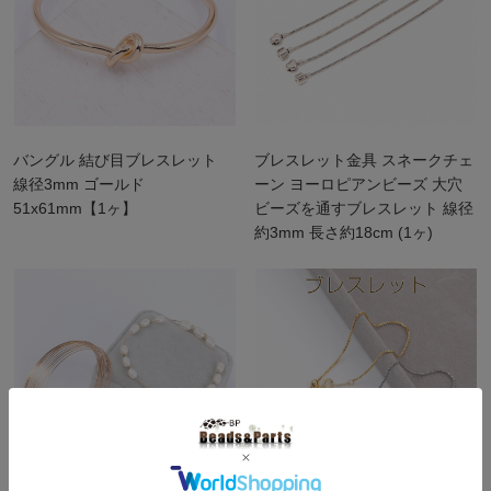
バングル 結び目ブレスレット
ブレスレット金具 スネークチェ
線径3mm ゴールド
ーン ヨーロピアンビーズ 大穴
51x61mm【1ヶ】
ビーズを通すブレスレット 線径
約3mm 長さ約18cm (1ヶ)