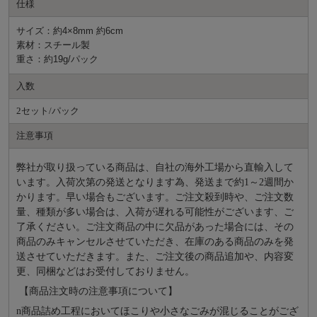
仕様
サイズ：約4×8mm 約6cm
素材：スチール製
重さ：約19g/パック
入数
2セット/パック
注意事項
弊社が取り扱っている商品は、自社の海外工場から直輸入して
います。入荷次第の発送となります為、発送まで約
1～2週間か
かります。早い場合もございます。ご注文殺到時や、ご注文数
量、種類が多い場合は、入荷が遅れる可能性がございます、ご
了承ください。ご注文商品の中に欠品があった場合には、その
商品のみキャンセルさせていただき、在庫のある商品のみを発
送させていただきます。また、ご注文後の商品追加や、内容変
更、同梱などはお受付しておりません。
【商品注文時の注意事項について】
n
商品詰め⼯程においてほこりや⼩さなごみが混じることがござ