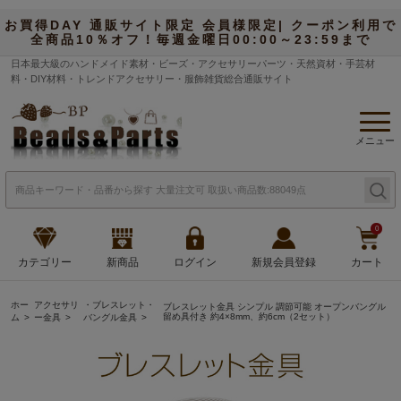
お買得DAY 通販サイト限定 会員様限定| クーポン利用で
全商品10％オフ！毎週金曜日00:00～23:59まで
日本最大級のハンドメイド素材・ビーズ・アクセサリーパーツ・天然資材・手芸材
料・DIY材料・トレンドアクセサリー・服飾雑貨総合通販サイト
メニュー
0
カテゴリー
新商品
ログイン
新規会員登録
カート
ホー
アクセサリ
・ブレスレット・
ブレスレット金具 シンプル 調節可能 オープンバングル
留め具付き 約4×8mm、約6cm（2セット）
ム
ー金具
バングル金具