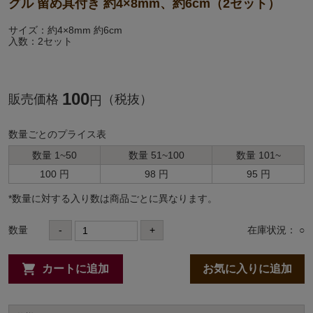
グル 留め具付き 約4×8mm、約6cm（2セット）
サイズ：約4×8mm 約6cm
入数：2セット
100
販売価格
（税抜）
円
数量ごとのプライス表
数量 1~50
数量 51~100
数量 101~
100 円
98 円
95 円
*数量に対する⼊り数は商品ごとに異なります。
数量
-
+
在庫状況： ○
カートに追加
お気に入りに追加