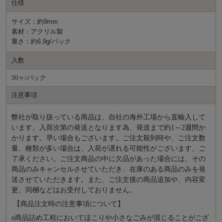
仕様
サイズ：約9mm
素材：アクリル製
重さ：約6.9g/パック
入数
30ヶ/パック
注意事項
弊社が取り扱っている商品は、自社の海外工場から直輸入して
います。入荷次第の発送となります為、発送まで約
1～2週間か
かります。早い場合もございます。ご注文殺到時や、ご注文数
量、種類が多い場合は、入荷が遅れる可能性がございます、ご
了承ください。ご注文商品の中に欠品があった場合には、その
商品のみキャンセルさせていただき、在庫のある商品のみを発
送させていただきます。また、ご注文後の商品追加や、内容変
更、同梱などはお受付しておりません。
【商品注文時の注意事項について】
n
商品詰め⼯程においてほこりや⼩さなごみが混じることがござ