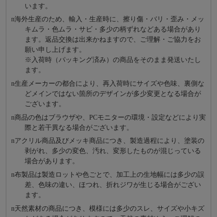
います。
n
海外⽣産のため、輸⼊・⽣産時に、擦り傷・バリ・歪み・メッ
キムラ・色ムラ・サビ・多少の柄ずれなどある場合があり
ます。返品交換は出来かねますので、ご理解・ご協⼒をお
願い申し上げます。
※⼊荷時（パッキング済み）の商品をそのまま発送いたし
ます。
n
⽣産メーカーの都合により、再⼊荷時にサイズや⾊味、裏側な
どメインではない箇所のデザインが多少変更となる場合が
ございます。
n
商品の⾊はブラウザや、PCモニターの環境・設定などにより実
際と若⼲異なる場合がございます。
n
アクリル商品及びメッキ商品につき、製造過程により、塗装の
剥がれ、多少の変色、汚れ、変形したものが混じっている
場合があります。
n
布製品は製造ロットや色ごとで、加工上の生地幅には多少の誤
差、色味の違い、ほつれ、折れジワが生じる場合がござい
ます。
n
天然素材の商品につき、模様には多少のスレ、サイズや小キズ