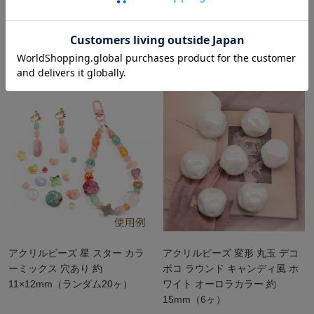
アクリルビーズ ぷっくりハート
アクリルビーズ ぷっくりリボン
オーロラカラー 光沢感 カラー
縦穴 オーロラカラー 光沢感 カ
ランダム 約10×12mm（10ヶ）
ラーランダム 約10×17mm（10
ヶ）
アクリルビーズ 星 スター カラ
アクリルビーズ 変形 丸玉 デコ
ーミックス 穴あり 約
ボコ ラウンド キャンディ風 ホ
11×12mm（ランダム20ヶ）
ワイト オーロラカラー 約
15mm（6ヶ）