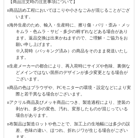
【商品注文時の注意事項について】
n
商品詰め⼯程においてほこりや⼩さなごみが混じることがござ
います。
n
海外⽣産のため、輸⼊・⽣産時に、擦り傷・バリ・歪み・メッ
キムラ・色ムラ・サビ・多少の柄ずれなどある場合があり
ます。返品交換は出来かねますので、ご理解・ご協⼒をお
願い申し上げます。
※⼊荷時（パッキング済み）の商品をそのまま発送いたし
ます。
n
⽣産メーカーの都合により、再⼊荷時にサイズや⾊味、裏側な
どメインではない箇所のデザインが多少変更となる場合が
ございます。
n
商品の⾊はブラウザや、PCモニターの環境・設定などにより実
際と若⼲異なる場合がございます。
n
アクリル商品及びメッキ商品につき、製造過程により、塗装の
剥がれ、多少の変色、汚れ、変形したものが混じっている
場合があります。
n
布製品は製造ロットや色ごとで、加工上の生地幅には多少の誤
差、色味の違い、ほつれ、折れジワが生じる場合がござい
ます。