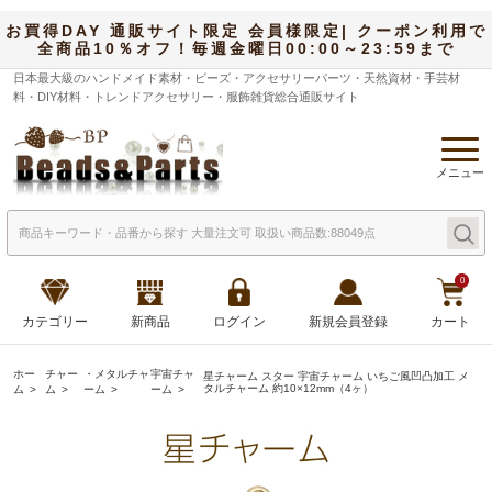
お買得DAY 通販サイト限定 会員様限定| クーポン利用で
全商品10％オフ！毎週金曜日00:00～23:59まで
日本最大級のハンドメイド素材・ビーズ・アクセサリーパーツ・天然資材・手芸材
料・DIY材料・トレンドアクセサリー・服飾雑貨総合通販サイト
メニュー
0
カテゴリー
新商品
ログイン
新規会員登録
カート
ホー
チャー
・メタルチャ
宇宙チャ
星チャーム スター 宇宙チャーム いちご風凹凸加工 メ
タルチャーム 約10×12mm（4ヶ）
ム
ム
ーム
ーム