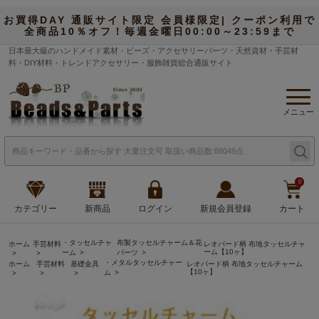
お買得DAY 通販サイト限定 会員様限定| クーポン利用で
全商品10％オフ！毎週金曜日00:00～23:59まで
日本最大級のハンドメイド素材・ビーズ・アクセサリーパーツ・天然資材・手芸材
料・DIY材料・トレンドアクセサリー・服飾雑貨総合通販サイト
メニュー
0
カテゴリー
新商品
ログイン
新規会員登録
カート
・タッセルチャ
布製タッセルチャーム＆花
ホーム
手芸材料
レオパード柄 布地タッセルチャ
ーム【10ヶ】
ーム
パーツ
・メタルタッセルチャー
ホーム
手芸材料
基礎金具
レオパード柄 布地タッセルチャーム
【10ヶ】
ム