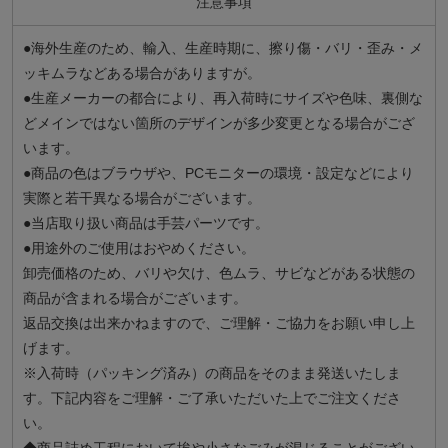
注意事項
●海外生産のため、輸入、生産時期に、擦り傷・バリ・歪み・メ
ッキムラなどある場合がありますが。
●生産メーカーの都合により、再入荷時にサイズや色味、裏側な
どメインではない箇所のデザインが多少変更となる場合がござ
います。
●商品の色はブラウザや、PCモニターの環境・設定などにより
実際と若干異なる場合がございます。
●当店取り扱い商品は手芸パーツです。
●用途外のご使用はおやめください。
卸売価格のため、バリや欠け、色ムラ、サビなどがある状態の
商品が含まれる場合がございます。
返品交換は出来かねますので、ご理解・ご協力をお願い申し上
げます。
※入荷時（パッキング済み）の商品をそのまま発送いたしま
す。下記内容をご理解・ご了承いただいた上でご注文くださ
い。
◆商品詰め工程において埃や小さなごみが混じることがござい