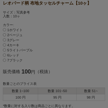
レオパード柄 布地タッセルチャーム【10ヶ】
サイズ：写真参考
入数：10ヶ
カラー:
1ホワイト
2ベージュ
3グレー
4カーキ
5ライトパープル
6レッド
7ブラック
100
販売価格
（税抜）
円
数量ごとのプライス表
数量 1~100
数量 101~50
数量 51~
100 円
95 円
98 円
*数量に対する⼊り数は商品ごとに異なります。