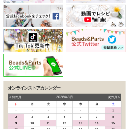
オンラインストアカレンダー
2026年8月
< 前の⽉
次の⽉ >
日
月
火
水
木
金
土
-
-
-
-
-
-
1
2
3
4
5
6
7
8
9
10
11
12
13
14
15