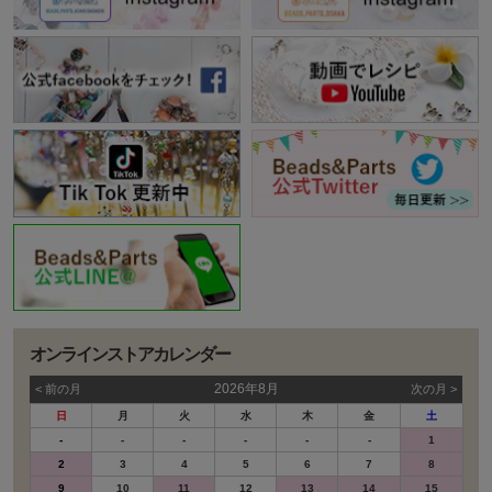
オンラインストアカレンダー
2026年8月
< 前の⽉
次の⽉ >
日
月
火
水
木
金
土
-
-
-
-
-
-
1
2
3
4
5
6
7
8
9
10
11
12
13
14
15