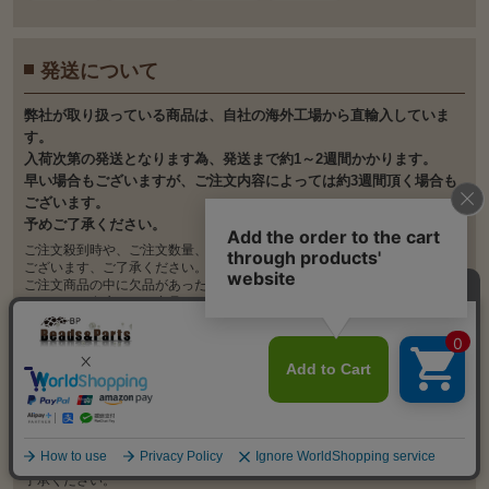
発送について
弊社が取り扱っている商品は、自社の海外工場から直輸入していま
す。
入荷次第の発送となります為、発送まで約1～2週間かかります。
早い場合もございますが、ご注文内容によっては約3週間頂く場合も
ございます。
予めご了承ください。
ご注文殺到時や、ご注文数量、種類が多い場合は、入荷が遅れる可能性が
ございます、ご了承ください。
ご注文商品の中に欠品があった場合には、その商品のみキャンセルさせて
いただき、在庫のある商品のみを発送させていただきます。
また、ご注文後の商品追加や、内容変更、同梱などはお受付しておりませ
ん。
返品について
不良又はご注文内容が違った場合には、商品の到着後7日間以内にご連絡く
ださい。
弊社が送料を負担させていただき、交換若しくは返金とさせていただきま
す。
お客様のご都合による返品、交換につきましては、承っていませんのでご
了承ください。