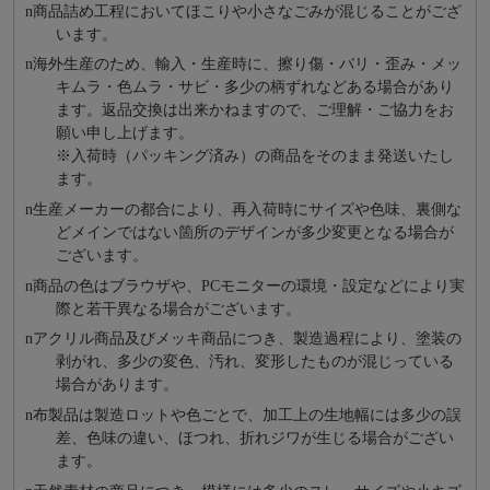
n
商品詰め⼯程においてほこりや⼩さなごみが混じることがござ
います。
n
海外⽣産のため、輸⼊・⽣産時に、擦り傷・バリ・歪み・メッ
キムラ・色ムラ・サビ・多少の柄ずれなどある場合があり
ます。返品交換は出来かねますので、ご理解・ご協⼒をお
願い申し上げます。
※⼊荷時（パッキング済み）の商品をそのまま発送いたし
ます。
n
⽣産メーカーの都合により、再⼊荷時にサイズや⾊味、裏側な
どメインではない箇所のデザインが多少変更となる場合が
ございます。
n
商品の⾊はブラウザや、PCモニターの環境・設定などにより実
際と若⼲異なる場合がございます。
n
アクリル商品及びメッキ商品につき、製造過程により、塗装の
剥がれ、多少の変色、汚れ、変形したものが混じっている
場合があります。
n
布製品は製造ロットや色ごとで、加工上の生地幅には多少の誤
差、色味の違い、ほつれ、折れジワが生じる場合がござい
ます。