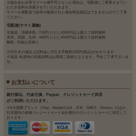
※組み合わせ等でメール便不可となった場合は、宅配便にご変更させてい
ただき送料を加算させていただきます。
※メール便配送で紛失や破損された場合商品保証はできませんのでご了承
ください。
宅配便(ヤマト運輸)
北海道、沖縄本島 - 730円 ただし5000円以上購入で送料無料
本州、四国、九州 - 480円 ただし4000円以上購入で送料無料
離島 - 別途お見積り
※代引きの場合上記料金に代引き手数料330円(税込)がかかります。
※返送･転送時の往復送料はお客様ご負担となります。予めご了承下さいま
せ。
お支払いについて
銀⾏振込、代⾦引換、Paypal、クレジットカード決済
がご利⽤いただけます。
※5大国際ブランド（Visa、MasterCard、JCB、AMEX、Diners）のほか、
日本国内の各種クレジートカード会社発行のクレジットカードに対応して
おります。