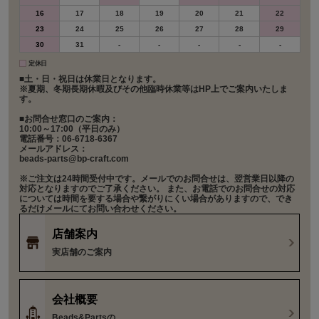
16
17
18
19
20
21
22
23
24
25
26
27
28
29
30
31
-
-
-
-
-
定休日
■土・日・祝日は休業日となります。
※夏期、冬期長期休暇及びその他臨時休業等はHP上でご案内いたしま
す。
■お問合せ窓口のご案内：
10:00～17:00（平日のみ）
電話番号：06-6718-6367
メールアドレス：
beads-parts@bp-craft.com
※ご注文は24時間受付中です。メールでのお問合せは、翌営業日以降の
対応となりますのでご了承ください。 また、お電話でのお問合せの対応
については時間を要する場合や繋がりにくい場合がありますので、でき
るだけメールにてお問い合わせください。
店舗案内
実店舗のご案内
会社概要
Beads&Partsの