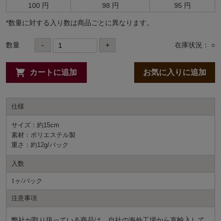
100 円
98 円
95 円
*数量に対する⼊り数は商品ごとに異なります。
数量
-
+
在庫状況： ○
カートに追加
お気に入りに追加
仕様
サイズ：約15cm
素材：ポリエステル製
重さ：約12g/パック
入数
1ヶ/パック
注意事項
弊社が取り扱っている商品は、自社の海外工場から直輸入して