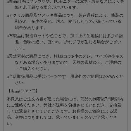
n
商品の⾊はブラウザや、PCモニターの環境・設定などにより実
際と若⼲異なる場合がございます。
n
アクリル商品及びメッキ商品につき、製造過程により、塗装の
剥がれ、多少の変色、汚れ、変形したものが混じっている
場合があります。
n
布製品は製造ロットや色ごとで、加工上の生地幅には多少の誤
差、色味の違い、ほつれ、折れジワが生じる場合がござい
ます。
n
天然素材の商品につき、模様には多少のスレ、サイズや小キズ
などある場合がありますので、天然の素材ゆえ、ご理解の
上ご購入ください。
n
当店取扱用品は⼿芸パーツです、⽤途外のご使⽤はおやめくだ
さい。
【返品について】
不良又はご注文内容が違った場合には、商品の到着後7日間以内
にご連絡ください。弊社が送料を負担させていただき、交換若
しくは返金とさせていただきます。お客様のご都合による返
品、交換につきましては、承っていませんのでご了承くださ
い。