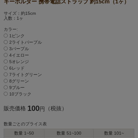
キーホルダー 携帯電話ストラップ 約15cm（1ヶ）
サイズ：約15cm
入数：1ヶ
カラー:
1ピンク
2ライトパープル
3パープル
4イエロー
5オレンジ
6レッド
7ライトグリーン
8グリーン
9ブルー
10ブラック
100
販売価格
（税抜）
円
数量ごとのプライス表
数量 1~50
数量 51~100
数量 101~