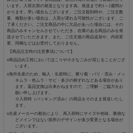
います。入荷次第の発送となります為、発送まで約
1～2週間か
かります。早い場合もございます。ご注文殺到時や、ご注文数
量、種類が多い場合は、入荷が遅れる可能性がございます、ご
了承ください。ご注文商品の中に欠品があった場合には、その
商品のみキャンセルさせていただき、在庫のある商品のみを発
送させていただきます。また、ご注文後の商品追加や、内容変
更、同梱などはお受付しておりません。
【商品注文時の注意事項について】
n
商品詰め⼯程においてほこりや⼩さなごみが混じることがござ
います。
n
海外⽣産のため、輸⼊・⽣産時に、擦り傷・バリ・歪み・メッ
キムラ・色ムラ・サビ・多少の柄ずれなどある場合があり
ます。返品交換は出来かねますので、ご理解・ご協⼒をお
願い申し上げます。
※⼊荷時（パッキング済み）の商品をそのまま発送いたし
ます。
n
⽣産メーカーの都合により、再⼊荷時にサイズや⾊味、裏側な
どメインではない箇所のデザインが多少変更となる場合が
ございます。