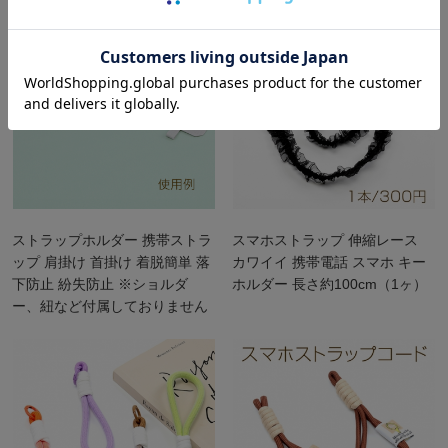
ストラップホルダー 携帯ストラ
スマホストラップ 伸縮レース
ップ 肩掛け 首掛け 着脱簡単 落
カワイイ 携帯電話 スマホ キー
下防止 紛失防止 ※ショルダ
ホルダー 長さ約100cm（1ヶ）
ー、紐など付属しておりません
（1ヶ）