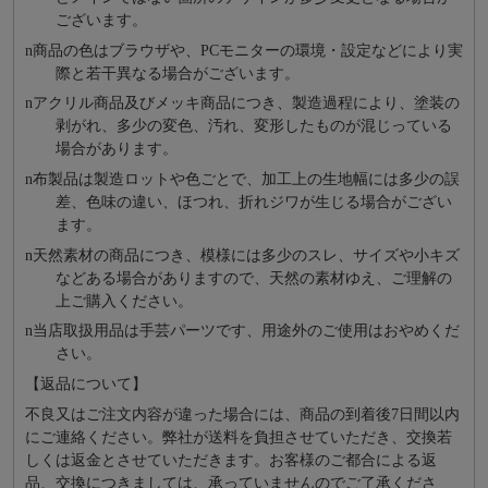
ございます。
n
商品の⾊はブラウザや、PCモニターの環境・設定などにより実
際と若⼲異なる場合がございます。
n
アクリル商品及びメッキ商品につき、製造過程により、塗装の
剥がれ、多少の変色、汚れ、変形したものが混じっている
場合があります。
n
布製品は製造ロットや色ごとで、加工上の生地幅には多少の誤
差、色味の違い、ほつれ、折れジワが生じる場合がござい
ます。
n
天然素材の商品につき、模様には多少のスレ、サイズや小キズ
などある場合がありますので、天然の素材ゆえ、ご理解の
上ご購入ください。
n
当店取扱用品は⼿芸パーツです、⽤途外のご使⽤はおやめくだ
さい。
【返品について】
不良又はご注文内容が違った場合には、商品の到着後7日間以内
にご連絡ください。弊社が送料を負担させていただき、交換若
しくは返金とさせていただきます。お客様のご都合による返
品、交換につきましては、承っていませんのでご了承くださ