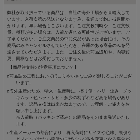
弊社が取り扱っている商品は、自社の海外工場から直輸入して
います。入荷次第の発送となります為、発送まで約
1～2週間か
かります。早い場合もございます。ご注文殺到時や、ご注文数
量、種類が多い場合は、入荷が遅れる可能性がございます、ご
了承ください。ご注文商品の中に欠品があった場合には、その
商品のみキャンセルさせていただき、在庫のある商品のみを発
送させていただきます。また、ご注文後の商品追加や、内容変
更、同梱などはお受付しておりません。
【商品注文時の注意事項について】
n
商品詰め⼯程においてほこりや⼩さなごみが混じることがござ
います。
n
海外⽣産のため、輸⼊・⽣産時に、擦り傷・バリ・歪み・メッ
キムラ・色ムラ・サビ・多少の柄ずれなどある場合があり
ます。返品交換は出来かねますので、ご理解・ご協⼒をお
願い申し上げます。
※⼊荷時（パッキング済み）の商品をそのまま発送いたし
ます。
n
⽣産メーカーの都合により、再⼊荷時にサイズや⾊味、裏側な
どメインではない箇所のデザインが多少変更となる場合が