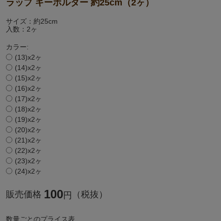
ラップ キーホルダー 約25cm（2ヶ）
サイズ：約25cm
入数：2ヶ
カラー:
(13)x2ヶ
(14)x2ヶ
(15)x2ヶ
(16)x2ヶ
(17)x2ヶ
(18)x2ヶ
(19)x2ヶ
(20)x2ヶ
(21)x2ヶ
(22)x2ヶ
(23)x2ヶ
(24)x2ヶ
100
販売価格
（税抜）
円
数量ごとのプライス表