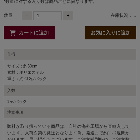
*数量に対する⼊り数は商品ごとに異なります。
数量
-
+
在庫状況： ○
カートに追加
お気に入りに追加
仕様
サイズ：約30cm
素材：ポリエステル
重さ：約20.2g/パック
入数
1ヶ/パック
注意事項
弊社が取り扱っている商品は、自社の海外工場から直輸入して
います。入荷次第の発送となります為、発送まで約
1～2週間か
かります。早い場合もございます。ご注文殺到時や、ご注文数