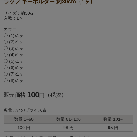
ラップ キーホルダー 約30cm（1ヶ）
サイズ：約30cm
入数：1ヶ
カラー:
(1)x1ヶ
(2)x1ヶ
(3)x1ヶ
(4)x1ヶ
(5)x1ヶ
(6)x1ヶ
(7)x1ヶ
(8)x1ヶ
100
販売価格
（税抜）
円
数量ごとのプライス表
数量 1~50
数量 51~100
数量 101~
100 円
98 円
95 円