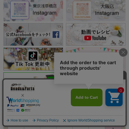
オンラインストアカレンダー
2026年8月
< 前の⽉
次の⽉ >
日
月
火
水
木
金
土
-
-
-
-
-
-
1