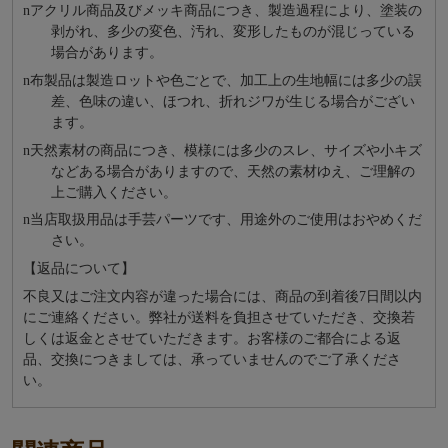
n
アクリル商品及びメッキ商品につき、製造過程により、塗装の
剥がれ、多少の変色、汚れ、変形したものが混じっている
場合があります。
n
布製品は製造ロットや色ごとで、加工上の生地幅には多少の誤
差、色味の違い、ほつれ、折れジワが生じる場合がござい
ます。
n
天然素材の商品につき、模様には多少のスレ、サイズや小キズ
などある場合がありますので、天然の素材ゆえ、ご理解の
上ご購入ください。
n
当店取扱用品は⼿芸パーツです、⽤途外のご使⽤はおやめくだ
さい。
【返品について】
不良又はご注文内容が違った場合には、商品の到着後7日間以内
にご連絡ください。弊社が送料を負担させていただき、交換若
しくは返金とさせていただきます。お客様のご都合による返
品、交換につきましては、承っていませんのでご了承くださ
い。