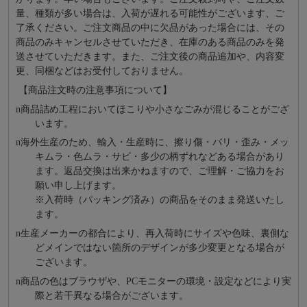
量、種類が多い場合は、入荷が遅れる可能性がございます、ご
了承ください。ご注文商品の中に欠品があった場合には、その
商品のみキャンセルさせていただき、在庫のある商品のみを発
送させていただきます。また、ご注文後の商品追加や、内容変
更、同梱などはお受付しておりません。
【商品注文時の注意事項について】
n
商品詰め⼯程においてほこりや⼩さなごみが混じることがござ
います。
n
海外⽣産のため、輸⼊・⽣産時に、擦り傷・バリ・歪み・メッ
キムラ・色ムラ・サビ・多少の柄ずれなどある場合があり
ます。返品交換は出来かねますので、ご理解・ご協⼒をお
願い申し上げます。
※⼊荷時（パッキング済み）の商品をそのまま発送いたし
ます。
n
⽣産メーカーの都合により、再⼊荷時にサイズや⾊味、裏側な
どメインではない箇所のデザインが多少変更となる場合が
ございます。
n
商品の⾊はブラウザや、PCモニターの環境・設定などにより実
際と若⼲異なる場合がございます。