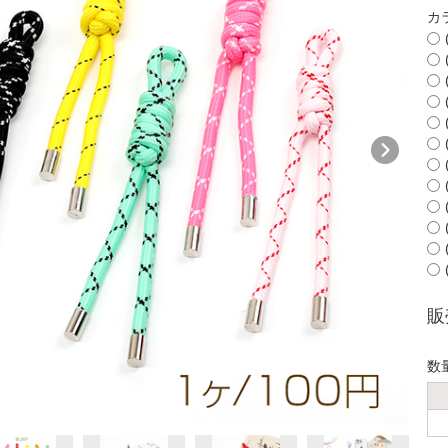
カ
販
数