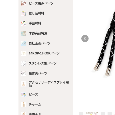
ビーズ編みパーツ
推し活材料
手芸材料
季節商品特集
自社企画パーツ
14KGP·18KGPパーツ
ステンレス製パーツ
銀古美パーツ
アクセサリーディスプレイ用
品
ビーズ
チャーム
基礎金具