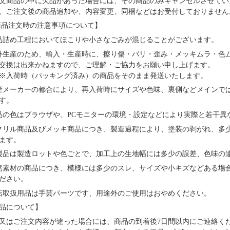
文商品の中に欠品があった場合には、その商品のみキャンセルさせてい
、ご注文後の商品追加や、内容変更、同梱などはお受付しておりません
品注文時の注意事項について】
品詰め⼯程においてほこりや⼩さなごみが混じることがございます。
外⽣産のため、輸⼊・⽣産時に、擦り傷・バリ・歪み・メッキムラ・色
交換は出来かねますので、ご理解・ご協⼒をお願い申し上げます。
※⼊荷時（パッキング済み）の商品をそのまま発送いたします。
産メーカーの都合により、再⼊荷時にサイズや⾊味、裏側などメインで
す。
品の⾊はブラウザや、PCモニターの環境・設定などにより実際と若⼲異
クリル商品及びメッキ商品につき、製造過程により、塗装の剥がれ、多
ます。
製品は製造ロットや色ごとで、加工上の生地幅には多少の誤差、色味の
然素材の商品につき、模様には多少のスレ、サイズや小キズなどある場
ださい。
店取扱用品は⼿芸パーツです、⽤途外のご使⽤はおやめください。
品について】
又はご注文内容が違った場合には、商品の到着後7日間以内にご連絡く