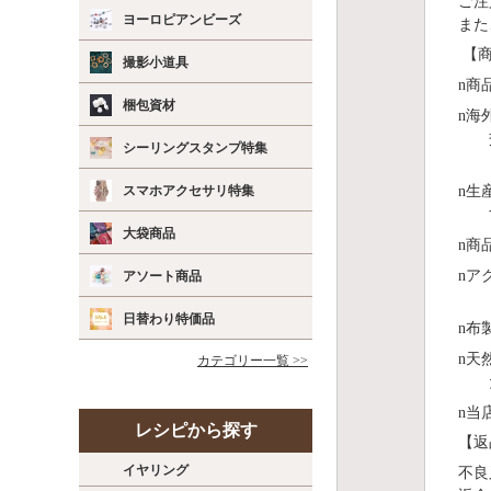
ご注
ヨーロピアンビーズ
また
【商
撮影小道具
n
商
梱包資材
n
海
シーリングスタンプ特集
スマホアクセサリ特集
n
⽣
大袋商品
n
商
n
ア
アソート商品
日替わり特価品
n
布
n
天
カテゴリー一覧 >>
n
当
レシピから探す
【返
イヤリング
不良