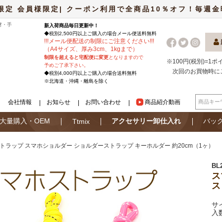
限定 会員様限定| クーポン利用で全商品10％オフ！毎週金曜日
材・手
新入荷商品毎日更新中！
◆税別2,500円以上ご購入の場合
メール便
送料無料
!
!
!
メール便配送の制限にご注意ください
!
!
!
（A4サイズ、厚み3cm、1kgまで）
制限を超えると宅配便に変更
となりますので
※100円(税別)=1
予めご了承下さい。
次回のお買物時に
◆税別4,000円以上ご購入の場合送料無料
※北海道・沖縄・離島を除く
会社情報
お知らせ
お問い合わせ
商品紹介動画
大量購入・OEM
アクセサリー卸仕入れ
バッ
Ttmix
トラップ スマホショルダー ショルダーストラップ キーホルダー 約20cm（1ヶ）
BL
ス
ス
サ
入