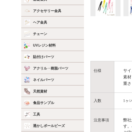
アクセサリー金具
ヘア金具
チェーン
UVレジン材料
貼付けパーツ
アクリル・樹脂パーツ
サイ
仕様
素材
ネイルパーツ
重さ
天然資材
入数
1ヶ
食品サンプル
工具
弊社
注意事項
透かしボールビーズ
す。