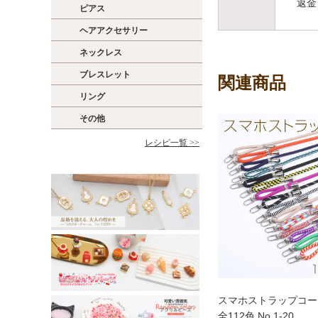
返金
ピアス
ヘアアクセサリー
ネックレス
ブレスレット
関連商品
リング
その他
レシピ一覧 >>
スマホストラップコード 
全112色 No.1-20