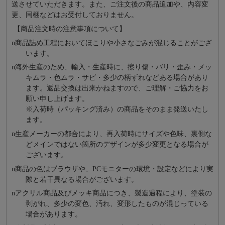
送させていただきます。また、ご注文後の商品追加や、内容変
更、同梱などはお受付しておりません。
【商品注文時の注意事項について】
n
商品詰め⼯程においてほこりや⼩さなごみが混じることがござ
います。
n
海外⽣産のため、輸⼊・⽣産時に、擦り傷・バリ・歪み・メッ
キムラ・色ムラ・サビ・多少の柄ずれなどある場合があり
ます。返品交換は出来かねますので、ご理解・ご協⼒をお
願い申し上げます。
※⼊荷時（パッキング済み）の商品をそのまま発送いたし
ます。
n
⽣産メーカーの都合により、再⼊荷時にサイズや⾊味、裏側な
どメインではない箇所のデザインが多少変更となる場合が
ございます。
n
商品の⾊はブラウザや、PCモニターの環境・設定などにより実
際と若⼲異なる場合がございます。
n
アクリル商品及びメッキ商品につき、製造過程により、塗装の
剥がれ、多少の変色、汚れ、変形したものが混じっている
場合があります。