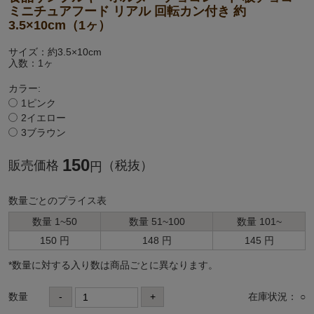
ミニチュアフード リアル 回転カン付き 約
3.5×10cm（1ヶ）
サイズ：約3.5×10cm
入数：1ヶ
カラー:
1ピンク
2イエロー
3ブラウン
150
販売価格
（税抜）
円
数量ごとのプライス表
数量 1~50
数量 51~100
数量 101~
150 円
148 円
145 円
*数量に対する⼊り数は商品ごとに異なります。
数量
-
+
在庫状況： ○