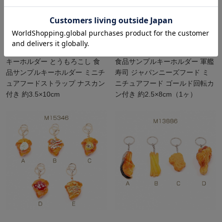
キーホルダー とうもろこし 食
食品サンプルキーホルダー 軍艦
品サンプルキーホルダー ミニチ
寿司 ジャパンニーズフード ミ
ュアフードストラップ ナスカン
ニチュアフード ゴールド回転カ
付き 約3.5×10cm
ン付き 約2.5×8cm（1ヶ）