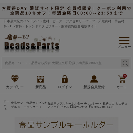
お買得DAY 通販サイト限定 会員様限定| クーポン利用で
全商品10％オフ！毎週金曜日00:00～23:59まで
日本最大級のハンドメイド素材・ビーズ・アクセサリーパーツ・天然資材・手芸材
料・DIY材料・トレンドアクセサリー・服飾雑貨総合通販サイト
メニュー
0
カテゴリー
新商品
ログイン
新規会員登録
カート
ホー
食品サン
・食品サンプルキ
食品サンプルキーホルダー チョコレート 板チョコ ミニチュ
ム
アフード リアル 回転カン付き 約3.5×10cm（1ヶ）
プル
ーホルダー